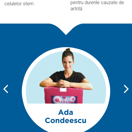
pentru durerile cauzate de
celulelor stem
artrită