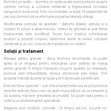
Dormitul pe spate – dormitul pe spate poate pune presiune asupra
centrilor nervoși ai coloanei vertebrale și îngreunează circulatia
sangvină în acea zonă. Este recomandat ca după 19 săptămâni de
sarcină dormitul să se efectueze pe partea laterală stângă.
Modificarea centrului de greutate – datorită dilatării uterului și a
creșterii în volum a abdomenului, centrul de greutate al unei femei
însăracinate este modificat. Acest lucru implică schimbarea
posturii și poziției corpului, determină dureri la nivelul coloanei
vertebrale și un risc crescut de împiedicare ori cădere.
Soluții și tratament
Masajul pentru gravide – dacă doctorul recomandă, se poate
apela la un terapeut pentru efectuarea unor ședințe de masaj
pentru gravide. În timpul masajului mușchii spatelui se relaxează,
postura este îmbunătățită, stresul emoțional este redus. Prin
această metodă durerile de spate pot fi diminuate semnificativ.
Exerciții fizice speciale – sub îndrumarea medicului se pot practica
anumite exerciții fizice care să ajute musculatura să se relaxeze și
să susțină mai bine greutatea acumulată. Se poate opta pentru o
vizită la un kinetoterapeut specializat.
Alegerea unor încălțări comode – în timpul sarcinii, tocurile vor