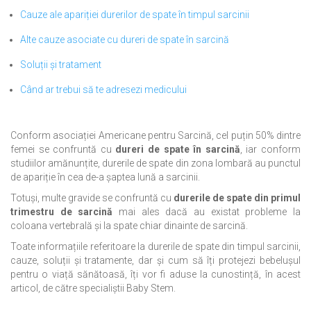
Cauze ale apariției durerilor de spate în timpul sarcinii
Alte cauze asociate cu dureri de spate în sarcină
Soluții și tratament
Când ar trebui să te adresezi medicului
Conform asociației Americane pentru Sarcină, cel puțin 50% dintre
femei se confruntă cu
dureri de spate în sarcină
, iar conform
studiilor amănunțite, durerile de spate din zona lombară au punctul
de apariție în cea de-a șaptea lună a sarcinii.
Totuși, multe gravide se confruntă cu
durerile de spate din primul
trimestru de sarcină
mai ales dacă au existat probleme la
coloana vertebrală și la spate chiar dinainte de sarcină.
Toate informațiile referitoare la durerile de spate din timpul sarcinii,
cauze, soluții și tratamente, dar și cum să îți protejezi bebelușul
pentru o viață sănătoasă, îți vor fi aduse la cunostință, în acest
articol, de către specialiștii Baby Stem.