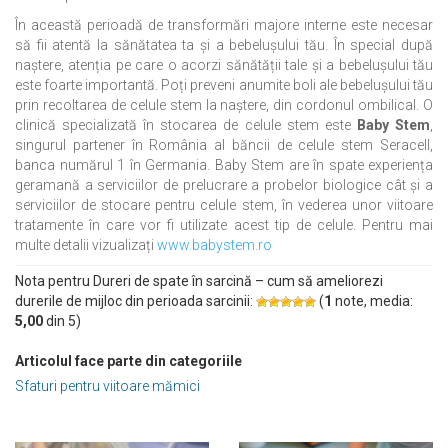
În această perioadă de transformări majore interne este necesar
să fii atentă la sănătatea ta și a bebelușului tău. În special după
naștere, atenția pe care o acorzi sănătății tale și a bebelușului tău
este foarte importantă. Poți preveni anumite boli ale bebelușului tău
prin recoltarea de celule stem la naștere, din cordonul ombilical. O
clinică specializată în stocarea de celule stem este
Baby Stem
,
singurul partener în România al băncii de celule stem Seracell,
banca numărul 1 în Germania. Baby Stem are în spate experiența
geramană a serviciilor de prelucrare a probelor biologice cât și a
serviciilor de stocare pentru celule stem, în vederea unor viitoare
tratamente în care vor fi utilizate acest tip de celule. Pentru mai
multe detalii vizualizați
www.babystem.ro
Nota pentru Dureri de spate în sarcină – cum să ameliorezi
durerile de mijloc din perioada sarcinii:
(
1
note, media:
5,00
din
5
)
Articolul face parte din categoriile
Sfaturi pentru viitoare mămici