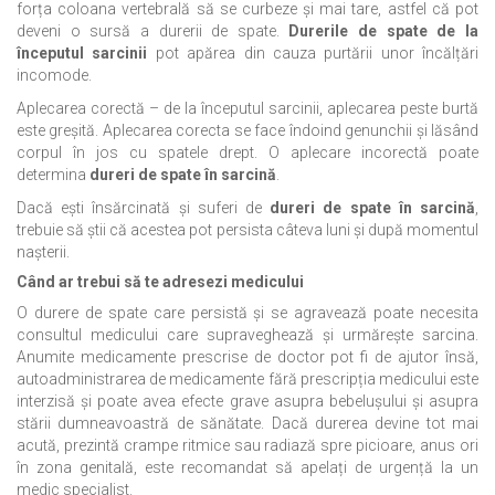
forța coloana vertebrală să se curbeze și mai tare, astfel că pot
deveni o sursă a durerii de spate.
Durerile de spate de la
începutul sarcinii
pot apărea din cauza purtării unor încălțări
incomode.
Aplecarea corectă – de la începutul sarcinii, aplecarea peste burtă
este greșită. Aplecarea corecta se face îndoind genunchii și lăsând
corpul în jos cu spatele drept. O aplecare incorectă poate
determina
dureri de spate în sarcină
.
Dacă ești însărcinată și suferi de
dureri de spate în sarcină
,
trebuie să știi că acestea pot persista câteva luni și după momentul
nașterii.
Când ar trebui să te adresezi medicului
O durere de spate care persistă și se agravează poate necesita
consultul medicului care supraveghează și urmărește sarcina.
Anumite medicamente prescrise de doctor pot fi de ajutor însă,
autoadministrarea de medicamente fără prescripția medicului este
interzisă și poate avea efecte grave asupra bebelușului și asupra
stării dumneavoastră de sănătate. Dacă durerea devine tot mai
acută, prezintă crampe ritmice sau radiază spre picioare, anus ori
în zona genitală, este recomandat să apelați de urgență la un
medic specialist.