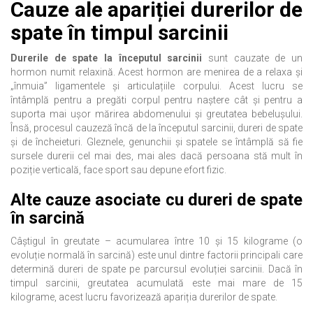
Cauze ale apariției durerilor de
spate în timpul sarcinii
Durerile de spate la începutul sarcinii
sunt cauzate de un
hormon numit relaxină. Acest hormon are menirea de a relaxa și
„înmuia” ligamentele și articulațiile corpului. Acest lucru se
întâmplă pentru a pregăti corpul pentru naștere cât și pentru a
suporta mai ușor mărirea abdomenului și greutatea bebelușului.
Însă, procesul cauzeză încă de la începutul sarcinii, dureri de spate
și de încheieturi. Gleznele, genunchii și spatele se întâmplă să fie
sursele durerii cel mai des, mai ales dacă persoana stă mult în
poziție verticală, face sport sau depune efort fizic.
Alte cauze asociate cu dureri de spate
în sarcină
Câștigul în greutate – acumularea între 10 și 15 kilograme (o
evoluție normală în sarcină) este unul dintre factorii principali care
determină dureri de spate pe parcursul evoluției sarcinii. Dacă în
timpul sarcinii, greutatea acumulată este mai mare de 15
kilograme, acest lucru favorizează apariția durerilor de spate.