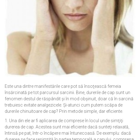
Este una dintre manifestările care pot să însoţească femeia
însărcinată pe tot parcursul sarcinii. Bine, durerile de cap sunt un
fenomen destul de răspândit şi în mod obşinuit, doar că în sarcină
trebuiesc evitate analgezicele. Şi-atunci cum putem scăpa de
durerile chinuitoare de cap? Prin metode simple, dar eficiente.
1. Una din ele ar fi aplicarea de comprese în locul unde simţiţi
durerea de cap. Acestea sunt mai eficiente dacă sunteţi relaxată,
întinsă pe pat, într-o încăpere mai întunecoasă. De exemplu: dacă
durerea se face resimţită în partea temporală a capului, compresa