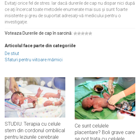
Evitaţi orice fel de stres. Iar dacă durerile de cap nu dispar nici după
ce aţi încercat toate metodele enumerate mai sus şi sunt foarte
insistente şi greu de suportat adresaţi-vă medicului pentru o
investigaţie.
Voteaza Durerile de cap în sarcină:
Articolul face parte din categoriile
De stiut
Sfaturi pentru viitoare mămici
STUDIU: Terapia cu celule
Ce sunt celulele
stem din cordonul ombilical
placentare? Boli grave care
pentru leziunile cerebrale
se pot trata cu celulele