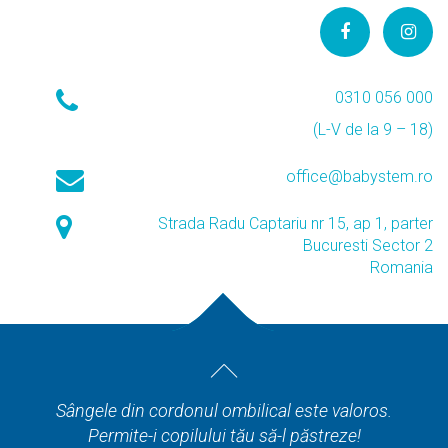
0310 056 000
(L-V de la 9 – 18)
office@babystem.ro
Strada Radu Captariu nr 15, ap 1, parter
Bucuresti Sector 2
Romania
Sângele din cordonul ombilical este valoros.
Permite-i copilului tău să-l păstreze!