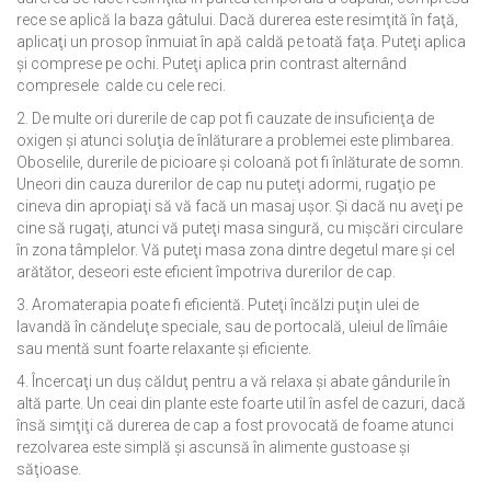
rece se aplică la baza gâtului. Dacă durerea este resimţită în faţă,
aplicaţi un prosop înmuiat în apă caldă pe toată faţa. Puteţi aplica
şi comprese pe ochi. Puteţi aplica prin contrast alternând
compresele calde cu cele reci.
2. De multe ori durerile de cap pot fi cauzate de insuficienţa de
oxigen şi atunci soluţia de înlăturare a problemei este plimbarea.
Oboselile, durerile de picioare şi coloană pot fi înlăturate de somn.
Uneori din cauza durerilor de cap nu puteţi adormi, rugaţio pe
cineva din apropiaţi să vă facă un masaj uşor. Şi dacă nu aveţi pe
cine să rugaţi, atunci vă puteţi masa singură, cu mişcări circulare
în zona tâmplelor. Vă puteţi masa zona dintre degetul mare şi cel
arătător, deseori este eficient împotriva durerilor de cap.
3. Aromaterapia poate fi eficientă. Puteţi încălzi puţin ulei de
lavandă în căndeluţe speciale, sau de portocală, uleiul de lîmâie
sau mentă sunt foarte relaxante şi eficiente.
4. Încercaţi un duş călduţ pentru a vă relaxa şi abate gândurile în
altă parte. Un ceai din plante este foarte util în asfel de cazuri, dacă
însă simţiţi că durerea de cap a fost provocată de foame atunci
rezolvarea este simplă şi ascunsă în alimente gustoase şi
săţioase.