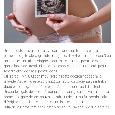
Rmn-ul este utilizat pentru evaluarea anomaliilor obstetricale,
placentare și fetale la gravide. Imagistica RMN este recunoscută ca
un instrument util de diagnosticare și este utlizat pentru a evalua o
gamă largă de afecțiuni care pot reprezenta un pericol atât pentru
femeile gravide cât și pentru copii.
Utilizarea RMN-ului pe timpul sarcinii este adesea necesară la
gravide. Astfel, nu este surprinzător faptul că pacienta va întreba
dacă este obligatoriu să fie expusă sau nu unui astfel de test.
Riscurile legate de mediul înconjurător sunt greu de evaluat pentru
pacientele gravide, din cauza numărului de permutări posibile ale
diferiților factori care sunt prezenți în acest cadru.
.Află de la BabyStem dacă este bine sau nu să faci RMN în sarcină: