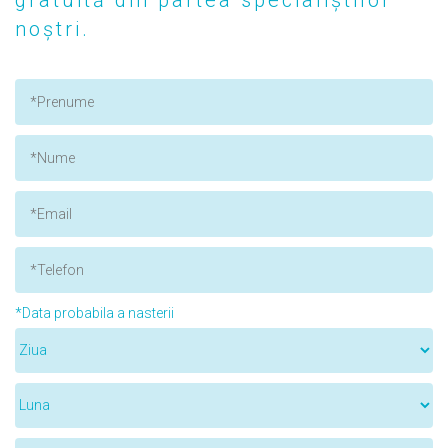
noștri.
*Data probabila a nasterii