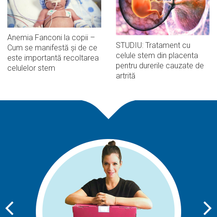
Anemia Fanconi la copii –
STUDIU: Tratament cu
Cum se manifestă și de ce
celule stem din placenta
este importantă recoltarea
pentru durerile cauzate de
celulelor stem
artrită