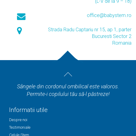
(L-V de la 9 – 18)
office@babystem.ro
Strada Radu Captariu nr 15, ap 1, parter
Bucuresti Sector 2
Romania
Sângele din cordonul ombilical este valoros.
Permite-i copilului tău să-l păstreze!
Informatii utile
Despre noi
Testimoniale
Celule Stem