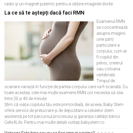
radio și un magnet puternic pentru a obține imaginile dorite.
La ce să te aștepți dacă faci RMN
Examenul RMN
se concentrează
asupra imaginii
unei părți
particulare a
corpului, cum ar
fi copilul din
pelvis, creierul
sau coloana
vertebrală.
Timpul de
scanare variază în funcție de partea corpului care va fi scanată. Cu
toate acestea, cele mai multe examene RMN vor necesita să stai
între 20 și 40 de minute.
Știm că viața copilului tău este primordială, de aceea, Baby Stem
oferă servicii de prelucrare și de depozitare a celulelor stem
asistență pe tot parcursul procesului şi garanţia calităţii băncii
Cells4Life. Pentru mai multe detalii vizitaţi babystem.ro