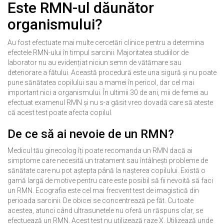
Este RMN-ul dăunător
organismului?
Au fost efectuate mai multe cercetări clinice pentru a determina
efectele RMN-ului în timpul sarcinii. Majoritatea studiilor de
laborator nu au evidențiat niciun semn de vătămare sau
deteriorare a fătului. Această procedură este una sigură și nu poate
pune sănătatea copilului sau a mamei în pericol, dar cel mai
important nici a organismului. În ultimii 30 de ani, mii de femei au
efectuat examenul RMN și nu s-a găsit vreo dovadă care să ateste
că acest test poate afecta copilul.
De ce să ai nevoie de un RMN?
Medicul tău ginecolog îți poate recomanda un RMN dacă ai
simptome care necesită un tratament sau întâlnești probleme de
sănătate care nu pot aștepta până la nașterea copilului. Există o
gamă largă de motive pentru care este posibil să fii nevoită să faci
un RMN. Ecografia este cel mai frecvent test de imagistică din
perioada sarcinii. De obicei se concentrează pe făt. Cu toate
acestea, atunci când ultrasunetele nu oferă un răspuns clar, se
efectuează un RMN. Acest test nu utilizează raze X. Utilizează unde