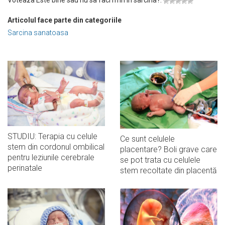
Voteaza Este bine sau nu sa faci rmn in sarcina?:
Articolul face parte din categoriile
Sarcina sanatoasa
STUDIU: Terapia cu celule
Ce sunt celulele
stem din cordonul ombilical
placentare? Boli grave care
pentru leziunile cerebrale
se pot trata cu celulele
perinatale
stem recoltate din placentă