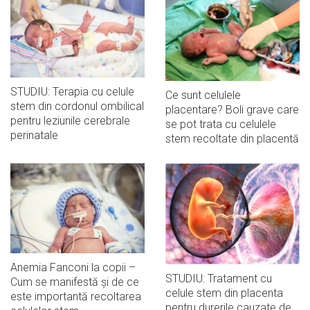
STUDIU: Terapia cu celule
Ce sunt celulele
stem din cordonul ombilical
placentare? Boli grave care
pentru leziunile cerebrale
se pot trata cu celulele
perinatale
stem recoltate din placentă
Anemia Fanconi la copii –
STUDIU: Tratament cu
Cum se manifestă și de ce
celule stem din placenta
este importantă recoltarea
pentru durerile cauzate de