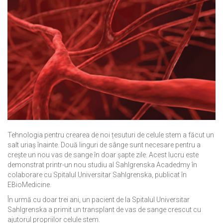
Tehnologia
pentru crearea de noi
țesuturi
de
celule stem
a făcut
un
salt
uriaș
înainte
.
Două linguri de
sânge
sunt
necesare
pentru a
crește
un
nou
vas de sange în
doar șapte
zile.
Acest lucru este
demonstrat
pr
intr-un
nou
studiu
al
Sahlgrenska
Acadedmy
în
colaborare cu
Spitalul Universitar Sahlgrenska,
publicat
în
EBioMedicine
.
În urmă cu
doar trei ani
,
un
pacient
de la
Spitalul Universitar
Sahlgrenska
a primit
un
transplant de
vas de sange
crescut cu
ajutorul
propriilor
celule stem.