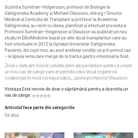
Suchitra
Sumitran
–
Holgersson,
profesor de
Biologie la
Sahlgrenska
Academy
și
Michael
Olausson
,
chirurg
/
Director
Medical
al Centrului
de Transplant
și
profesor la
Academia
Sahlgrenska
,
au venit
cu ideea
,
planificat
și
efectuat procedura
.
Profesorii
Sumitran
–
Holgersson
și
Olausson
au
publicat
un
nou
studiu
în
EBioMedicine
bazat
pe alte
două
transplanturi
care
au
fost
efectuate în
2012 la
Spitalul Universitar Sahlgrenska
.
Pacienții
,
doi copii
mici
,
au avut
aceleași condiții
ca și
în
primul caz
–
le
lipsea
vena
care merge de la
tractul gastro-intestinal
la ficat
.
„
Încă o dată
am folosit
celulele stem
ale pacienților
pentru a crește
un
nou
vas de sânge
care
ar permite
celor două
organe
să
colaboreze
în mod corespunzător
„,
spune profesorul
Olausson
.
Voteaza Este nevoie de doar o săptămână pentru a dezvolta un
vas de sânge:
Articolul face parte din categoriile
De stiut