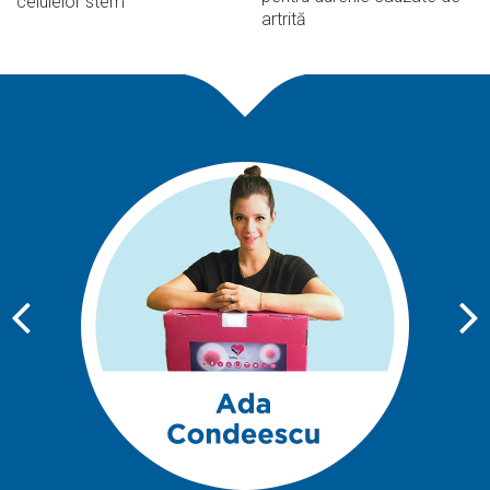
celulelor stem
artrită