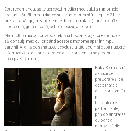
Este recomandat să te adresezi imediat medicului simptomele
precum vărsături sau diaree nu se ameliorează în timp de 24 de
ore, verși sânge, prezinți semne de deshidratare (urină puțină sau
inexistentă, gură uscată, sete excesivă, amețeli).
Mai mulți viruși pot provoca febră și frisoane, așa că este indicat
să consulți medicul oricând aceste simptome apar în timpul
sarcinii. Ai grijă de sănătatea bebelușului tău acum și după naștere.
Informează-te despre stocarea celulelor stem la naștere și
protejează-ți micuțul.
Baby Stem oferă
servicii de
prelucrare și de
depozitare a
celulelor stem în
patru
laboratoare
performante,
prin colaborarea
cu banca
numărul 1 din