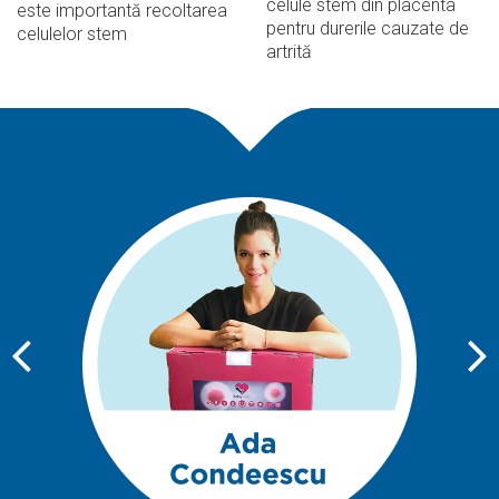
celule stem din placenta
este importantă recoltarea
pentru durerile cauzate de
celulelor stem
artrită