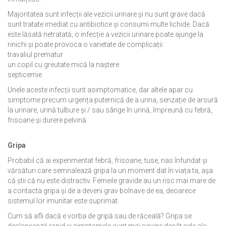
Majoritatea sunt infecții ale vezicii urinare și nu sunt grave dacă
sunt tratate imediat cu antibiotice și consumi multe lichide. Dacă
este lăsată netratată, o infecție a vezicii urinare poate ajunge la
rinichi și poate provoca o varietate de complicații:
travaliul prematur
un copil cu greutate mică la naștere
septicemie
Unele aceste infecții sunt asimptomatice, dar altele apar cu
simptome precum urgența puternică de a urina, senzație de arsură
la urinare, urină tulbure și / sau sânge în urină, împreună cu febră,
frisoane și durere pelvină.
Gripa
Probabil că ai experimentat febră, frisoane, tuse, nas înfundat și
vărsături care semnalează gripa la un moment dat în viața ta, așa
că știi că nu este distractiv. Femeile gravide au un risc mai mare de
a contacta gripa și de a deveni grav bolnave de ea, deoarece
sistemul lor imunitar este suprimat.
Cum să afli dacă e vorba de gripă sau de răceală? Gripa se
declanșează rapid și simptomele sunt mai severe decât cele ale