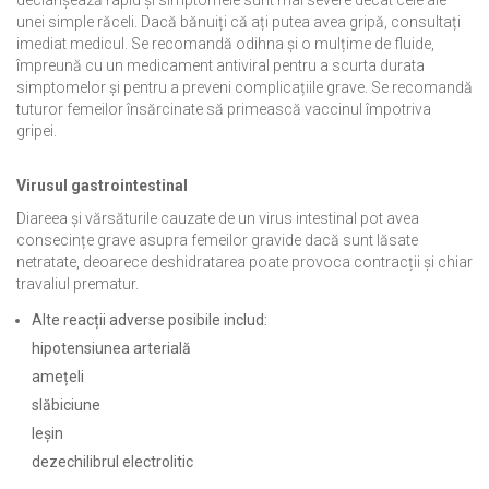
unei simple răceli. Dacă bănuiți că ați putea avea gripă, consultați
imediat medicul. Se recomandă odihna și o mulțime de fluide,
împreună cu un medicament antiviral pentru a scurta durata
simptomelor și pentru a preveni complicațiile grave. Se recomandă
tuturor femeilor însărcinate să primească vaccinul împotriva
gripei.
Virusul gastrointestinal
Diareea și vărsăturile cauzate de un virus intestinal pot avea
consecințe grave asupra femeilor gravide dacă sunt lăsate
netratate, deoarece deshidratarea poate provoca contracții și chiar
travaliul prematur.
Alte reacții adverse posibile includ:
hipotensiunea arterială
amețeli
slăbiciune
leșin
dezechilibrul electrolitic