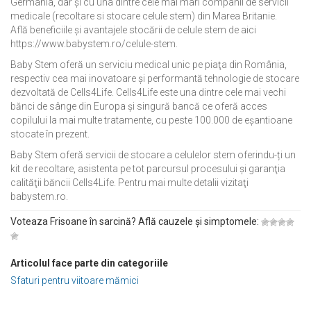
Germania, dar și cu una dintre cele mai mari companii de servicii
medicale (recoltare si stocare celule stem) din Marea Britanie.
Află beneficiile și avantajele stocării de celule stem de aici
https://www.babystem.ro/celule-stem.
Baby Stem oferă un serviciu medical unic pe piaţa din România,
respectiv cea mai inovatoare şi performantă tehnologie de stocare
dezvoltată de Cells4Life. Cells4Life este una dintre cele mai vechi
bănci de sânge din Europa şi singură bancă ce oferă acces
copilului la mai multe tratamente, cu peste 100.000 de eşantioane
stocate în prezent.
Baby Stem oferă servicii de stocare a celulelor stem oferindu-ți un
kit de recoltare, asistenta pe tot parcursul procesului şi garanţia
calităţii băncii Cells4Life. Pentru mai multe detalii vizitaţi
babystem.ro.
Voteaza Frisoane în sarcină? Află cauzele și simptomele:
Articolul face parte din categoriile
Sfaturi pentru viitoare mămici