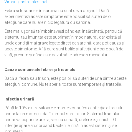
Virusul gastrointestinal
Febra și frisoanele în sarcina nu sunt ceva obișnuit. Dacă
experimentezi aceste simptome este posibil să suferi de o
afecțiune care nu are nicio legătură cu sarcina.
Este mai ușor să te îmbolnăvești când ești însărcinată, pentru că
sistemul tău imunitar este suprimat în mod natural, dar există și
unele condiții mai grave legate direct de sarcină, care pot cauza și
aceste simptome. Află care sunt bolile și afecțiunile care pot fi de
vină, precum și când este cazul să te adresezi medicului.
Cauze comune ale febrei și frisonului
Dacă ai febră sau frison, este posibil să suferi de una dintre aceste
afecțiuni comune. Nu te speria, toate sunt temporare și tratabile.
Infecția urinară
Până la 10% dintre viitoarele mame vor suferi o infecție a tractului
urinar la un moment dat în timpul sarcinii lor. Sistemul tractului
urinar va cuprinde uretra, vezica urinară, ureterele și rinichii. O
infecție apare atunci când bacteriile intră în acest sistem și se
înmulțesc.