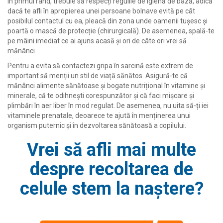
În primul rând, trebuie să respecți regulile de igienă de bază, adică
dacă te afli în apropierea unei persoane bolnave evită pe cât
posibilul contactul cu ea, pleacă din zona unde oamenii tușesc și
poartă o mască de protecție (chirurgicală). De asemenea, spală-te
pe mâini imediat ce ai ajuns acasă și ori de câte ori vrei să
mănânci.
Pentru a evita să contactezi gripa în sarcină este extrem de
important să menții un stil de viață sănătos. Asigură-te că
mănânci alimente sănătoase și bogate nutrițional în vitamine și
minerale, că te odihnești corespunzător și că faci mișcare și
plimbări în aer liber în mod regulat.
De asemenea, nu uita să-ți iei
vitaminele prenatale, deoarece te ajută în menținerea unui
organism puternic și în dezvoltarea sănătoasă a copilului.
Vrei să afli mai multe
despre recoltarea de
celule stem la naștere?