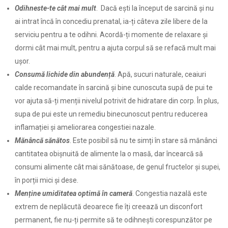
Odihneste-te cât mai mult
. Dacă ești la început de sarcină și nu
ai intrat încă în concediu prenatal, ia-ți câteva zile libere de la
serviciu pentru a te odihni. Acordă-ți momente de relaxare și
dormi cât mai mult, pentru a ajuta corpul să se refacă mult mai
ușor.
Consumă lichide din abundență
. Apă, sucuri naturale, ceaiuri
calde recomandate în sarcină și bine cunoscuta supă de pui te
vor ajuta să-ți menții nivelul potrivit de hidratare din corp. În plus,
supa de pui este un remediu binecunoscut pentru reducerea
inflamației și ameliorarea congestiei nazale.
Mănâncă sănătos
. Este posibil să nu te simți în stare să mănânci
cantitatea obișnuită de alimente la o masă, dar încearcă să
consumi alimente cât mai sănătoase, de genul fructelor și supei,
în porții mici și dese.
Menține umiditatea optimă în cameră
. Congestia nazală este
extrem de neplăcută deoarece fie îți creează un disconfort
permanent, fie nu-ți permite să te odihnești corespunzător pe