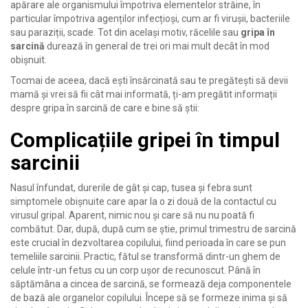
apărare ale organismului împotriva elementelor străine, în
particular împotriva agenților infecțioși, cum ar fi virușii, bacteriile
sau paraziții, scade. Tot din același motiv, răcelile sau
gripa în
sarcină
durează în general de trei ori mai mult decât în mod
obișnuit.
Tocmai de aceea, dacă ești însărcinată sau te pregătești să devii
mamă și vrei să fii cât mai informată, ți-am pregătit informații
despre gripa în sarcină de care e bine să știi:
Complicațiile gripei în timpul
sarcinii
Nasul înfundat, durerile de gât și cap, tusea și febra sunt
simptomele obișnuite care apar la o zi două de la contactul cu
virusul gripal. Aparent, nimic nou și care să nu nu poată fi
combătut. Dar, după, după cum se știe, primul trimestru de sarcină
este crucial în dezvoltarea copilului, fiind perioada în care se pun
temeliile sarcinii. Practic, fătul se transformă dintr-un ghem de
celule într-un fetus cu un corp ușor de recunoscut. Până în
săptămâna a cincea de sarcină, se formează deja componentele
de bază ale organelor copilului. Începe să se formeze inima şi să