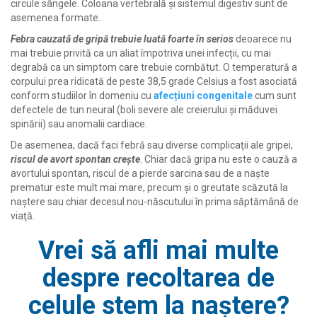
circule sângele. Coloana vertebrală şi sistemul digestiv sunt de
asemenea formate.
Febra cauzată de gripă trebuie luată foarte în serios
deoarece nu
mai trebuie privită ca un aliat împotriva unei infecții, cu mai
degrabă ca un simptom care trebuie combătut. O temperatură a
corpului prea ridicată de peste 38,5 grade Celsius a fost asociată
conform studiilor în domeniu cu
afecțiuni congenitale
cum sunt
defectele de tun neural (boli severe ale creierului și măduvei
spinării) sau anomalii cardiace.
De asemenea, dacă faci febră sau diverse complicaţii ale gripei,
riscul de avort spontan creşte
. Chiar dacă gripa nu este o cauză a
avortului spontan, riscul de a pierde sarcina sau de a naște
prematur este mult mai mare, precum și o greutate scăzută la
naştere sau chiar decesul nou-născutului în prima săptămână de
viaţă.
Vrei să afli mai multe
despre recoltarea de
celule stem la naștere?