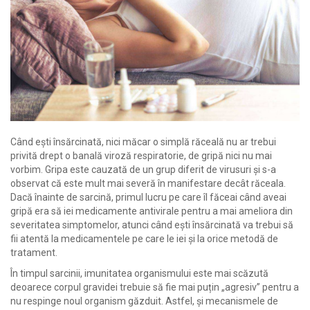
Când ești însărcinată, nici măcar o simplă răceală nu ar trebui
privită drept o banală viroză respiratorie, de gripă nici nu mai
vorbim. Gripa este cauzată de un grup diferit de virusuri și s-a
observat că este mult mai severă în manifestare decât răceala.
Dacă înainte de sarcină, primul lucru pe care îl făceai când aveai
gripă era să iei medicamente antivirale pentru a mai ameliora din
severitatea simptomelor, atunci când ești însărcinată va trebui să
fii atentă la medicamentele pe care le iei și la orice metodă de
tratament.
În timpul sarcinii, imunitatea organismului este mai scăzută
deoarece corpul gravidei trebuie să fie mai puțin „agresiv” pentru a
nu respinge noul organism găzduit. Astfel, și mecanismele de