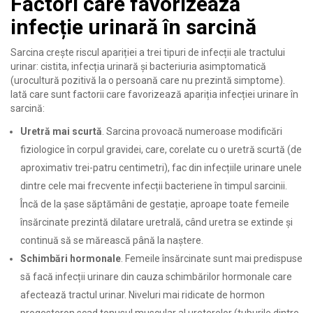
Factori care favorizează
infecție urinară în sarcină
Sarcina crește riscul apariției a trei tipuri de infecții ale tractului
urinar: cistita, infecția urinară și bacteriuria asimptomatică
(urocultură pozitivă la o persoană care nu prezintă simptome).
Iată care sunt factorii care favorizează apariția infecției urinare în
sarcină:
Uretră mai scurtă
. Sarcina provoacă numeroase modificări
fiziologice în corpul gravidei, care, corelate cu o uretră scurtă (de
aproximativ trei-patru centimetri), fac din infecțiile urinare unele
dintre cele mai frecvente infecții bacteriene în timpul sarcinii.
Încă de la șase săptămâni de gestație, aproape toate femeile
însărcinate prezintă dilatare uretrală, când uretra se extinde și
continuă să se mărească până la naștere.
Schimbări hormonale
. Femeile însărcinate sunt mai predispuse
să facă infecții urinare din cauza schimbărilor hormonale care
afectează tractul urinar. Niveluri mai ridicate de hormon
progesteron scad tonusul muscular al ureterelor (tuburile dintre