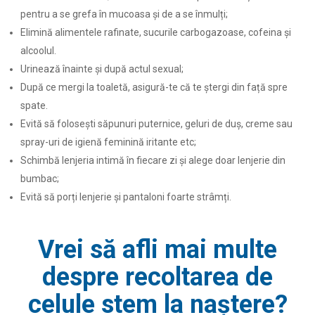
pentru a se grefa în mucoasa și de a se înmulți;
Elimină alimentele rafinate, sucurile carbogazoase, cofeina și
alcoolul.
Urinează înainte și după actul sexual;
După ce mergi la toaletă, asigură-te că te ștergi din față spre
spate.
Evită să folosești săpunuri puternice, geluri de duș, creme sau
spray-uri de igienă feminină iritante etc;
Schimbă lenjeria intimă în fiecare zi și alege doar lenjerie din
bumbac;
Evită să porți lenjerie și pantaloni foarte strâmți.
Vrei să afli mai multe
despre recoltarea de
celule stem la naștere?