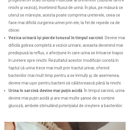
rinichi și vezică), încetinind fluxul de urină. În plus, pe măsură ce
uterul se mărește, acesta poate comprima ureterele, ceea ce
face mai dificlă curgerea urinei prin ele, la fel de repede ca de
obicei.
Vezica urinară își pierde tonusul în timpul sarcinii
. Devine mai
dificilă golirea completă a vezicii urinare, aceasta devenind mai
predispusă la reflux, o afecțiune în care urina se întoarce înapoi
în uretere spre rinichi. Rezultatul acestor modificări constă în
faptul că urina trece mai mult prin tractul urinar, oferind
bacteriilor mai mult timp pentru a se înmulți și, de asemenea,
devine mai ușor pentru bacterii să călătorească până la rinichi.
Urina în sarcină devine mai puțin acidă
. În timpul sarcinii, urina
devine mai puțin acidă și are mai multe șanse de a conține
glucoză, ambele stimulând potențialul de creștere a bacteriilor.