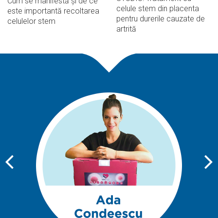
Cum se manifestă și de ce
celule stem din placenta
este importantă recoltarea
pentru durerile cauzate de
celulelor stem
artrită