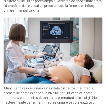
creștere a riscului de preeclampsie. Cercetări de specialitate arată
că există un risc crescut de preeclampsie la femeile cu infecții
urinare în timpul sarcinii.
Atunci când vezica urinară este iritată din cauza unei infecții,
aceasta se poate extinde și la nivelul uterului, ceea ce poate
determina contracții cu deschiderea prematură a colului și chiar
naștere înainte de termen. Infecțiile urinare se corelează cu o