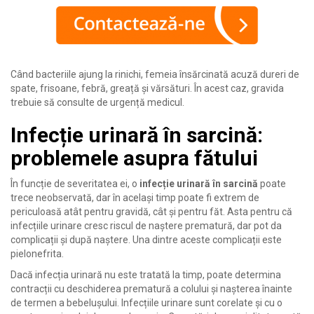
Când bacteriile ajung la rinichi, femeia însărcinată acuză dureri de
spate, frisoane, febră, greață și vărsături. În acest caz, gravida
trebuie să consulte de urgență medicul.
Infecție urinară în sarcină:
problemele asupra fătului
În funcție de severitatea ei, o
infecție urinară în sarcină
poate
trece neobservată, dar în același timp poate fi extrem de
periculoasă atât pentru gravidă, cât și pentru făt. Asta pentru că
infecțiile urinare cresc riscul de naștere prematură, dar pot da
complicații și după naștere. Una dintre aceste complicații este
pielonefrita.
Dacă infecția urinară nu este tratată la timp, poate determina
contracții cu deschiderea prematură a colului și nașterea înainte
de termen a bebelușului. Infecțiile urinare sunt corelate și cu o