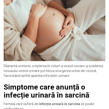
Dilatarea ureterei, creșterea în volum a vezicii urinare și scăderea
tonusului vezicii urinare pot bloca scurgerea urinei din vezică,
favorizând astfel apariția infecțiilor urinare.
Simptome care anunță o
infecție urinară în sarcină
Femeia care suferă de
infecție urinară in sarcina
se poate
confrunta cu: