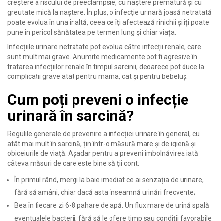
creștere a riscului de preeclampsie, cu naștere prematură și cu
greutate mică la naștere. În plus, o infecție urinară joasă netratată
poate evolua în una înaltă, ceea ce îți afectează rinichii și îți poate
pune în pericol sănătatea pe termen lung și chiar viața.
Infecțiile urinare netratate pot evolua către infecții renale, care
sunt mult mai grave. Anumite medicamente pot fi agresive în
tratarea infecțiilor renale în timpul sarcinii, deoarece pot duce la
complicații grave atât pentru mama, cât și pentru bebeluș.
Cum poți preveni o infecție
urinară în sarcină?
Regulile generale de prevenire a infecției urinare în general, cu
atât mai mult în sarcină, țin într-o măsură mare și de igienă și
obiceiurile de viață. Așadar pentru a preveni îmbolnăvirea iată
câteva măsuri de care este bine să ții cont:
În primul rând, mergi la baie imediat ce ai senzația de urinare,
fără să amâni, chiar dacă asta înseamnă urinări frecvente;
Bea în fiecare zi 6-8 pahare de apă. Un flux mare de urină spală
eventualele bacterii, fără să le ofere timp sau condiții favorabile