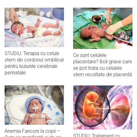
STUDIU: Terapia cu celule
Ce sunt celulele
stem din cordonul ombilical
placentare? Boli grave care
pentru leziunile cerebrale
se pot trata cu celulele
perinatale
stem recoltate din placentă
Anemia Fanconi la copii –
STUDIU: Tratament cu