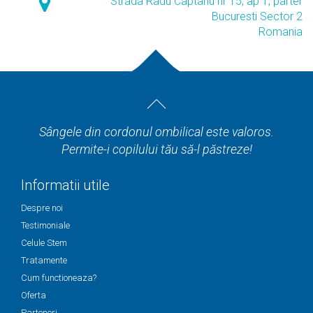
Strada Radu Captariu nr 15, ap 1, parter
Bucuresti Sector 2
Romania
Sângele din cordonul ombilical este valoros.
Permite-i copilului tău să-l păstreze!
Informatii utile
Despre noi
Testimoniale
Celule Stem
Tratamente
Cum functioneaza?
Oferta
Parteneri