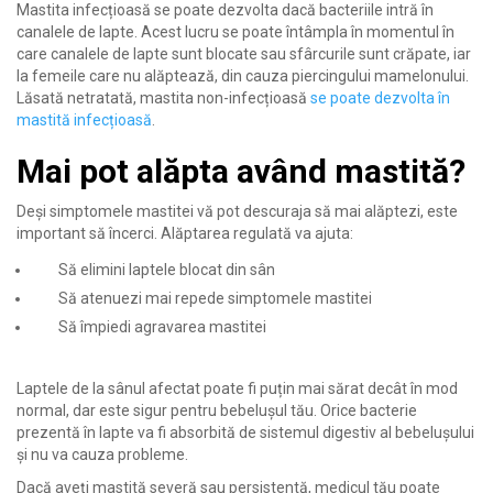
Mastita infecțioasă se poate dezvolta dacă bacteriile intră în
canalele de lapte. Acest lucru se poate întâmpla în momentul în
care canalele de lapte sunt blocate sau sfârcurile sunt crăpate, iar
la femeile care nu alăptează, din cauza piercingului mamelonului.
Lăsată netratată, mastita non-infecțioasă
se poate dezvolta în
mastită infecțioasă
.
Mai pot alăpta având mastită?
Deși simptomele mastitei vă pot descuraja să mai alăptezi, este
important să încerci. Alăptarea regulată va ajuta:
Să elimini laptele blocat din sân
Să atenuezi mai repede simptomele mastitei
Să împiedi agravarea mastitei
Laptele de la sânul afectat poate fi puțin mai sărat decât în mod
normal, dar este sigur pentru bebelușul tău. Orice bacterie
prezentă în lapte va fi absorbită de sistemul digestiv al bebelușului
și nu va cauza probleme.
Dacă aveți mastită severă sau persistentă, medicul tău poate