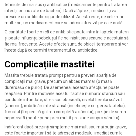
tehnicile de mai sus și antibiotice (medicamente pentru tratarea
infecțiilor cauzate de bacterii). Dacă alăptezi, medicul îți va
prescrie un antibiotic sigur de utilizat. Acesta este, de cele mai
multe ori, un medicament care se administrează pe cale orală.
O cantitate foarte mică de antibiotic poate intra în laptele matern
și poate influența bebelușul fie neliniștit sau scaunele acestuia să
fie mai frecvente. Aceste efecte sunt, de obicei, temporare și vor
înceta după ce termini tratamentul cu antibiotice.
Complicațiile mastitei
Mastita trebuie tratată prompt pentru a preveni apariția de
complicații mai grave, precum un abces mamar (o masă
dureroasă de puroi). De asemenea, această afecțiune poate
reapărea. Printre motivele acestui fapt se numără: sfârcuri sau
conducte înfundate, stres sau oboseală, nivelul fierului scăzut
(anemie), îmbrăcăminte strânsă (încetinește curgerea laptelui),
fumatul (împiedică golirea completă a sânului), poziție de somn
nepotrivită (poate pune prea multă presiune asupra sânului).
Indiferent dacă prezinți simptome mai mult sau mai puțin grave,
este foarte important să te adresezi medicului imediat cum le