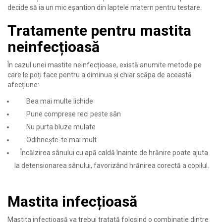
decide să ia un mic eșantion din laptele matern pentru testare.
Tratamente pentru mastita
neinfecțioasă
În cazul unei mastite neinfecțioase, există anumite metode pe
care le poți face pentru a diminua și chiar scăpa de această
afecțiune:
Bea mai multe lichide
Pune comprese reci peste sân
Nu purta bluze mulate
Odihnește-te mai mult
Încălzirea sânului cu apă caldă înainte de hrănire poate ajuta
la detensionarea sânului, favorizând hrănirea corectă a copilul.
Mastita infecțioasă
Mastita infecțioasă va trebui tratată folosind o combinație dintre