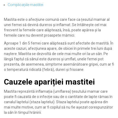
Complicațiile mastitei
Mastita este o afecțiune comună care face ca țesutul mamar al
unei femei să devină dureros și inflamat. Se întâlnește cel mai
frecvent la femeile care alăptează, însă, poate apărea și la
femeile care nu devenit proaspete mămici.
Aproape 1 din 5 femei care alăptează sunt afectate de mastită. În
aceste cazuri, afecțiunea apare, de obicei în primele trei luni după
naștere. Mastita se dezvoltă de cele mai multe ori la un sân. Pe
lângă faptul că sânul este dureros și umflat, unele femei pot
prezenta, de asemenea, simptome asemănătoare gripei, cum ar fi
o temperatură ridicată (febră), dureri și frisoane.
Cauzele apariției mastitei
Mastita reprezintă inflamația (umflarea) țesutului mamar care
poate fi cauzată de o infecție sau de o cantitate de lapte rămas în
canalul laptelui (staza laptelui). Staza laptelui poate apărea din
mai multe motive, cum ar fi copilul să nu fie așezat corespunzător
la sân în timpul hrănirii.