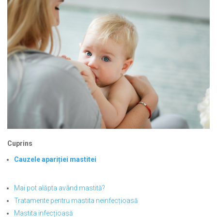
Cuprins
Cauzele apariției mastitei
Mai pot alăpta având mastită?
Tratamente pentru mastita neinfecțioasă
Mastita infecțioasă