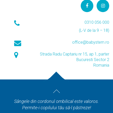
0310 056 000
(L-V de la 9 – 18)
office@babystem.ro
Strada Radu Captariu nr 15, ap 1, parter
Bucuresti Sector 2
Romania
Sângele din cordonul ombilical este valoros.
Permite-i copilului tău să-l păstreze!