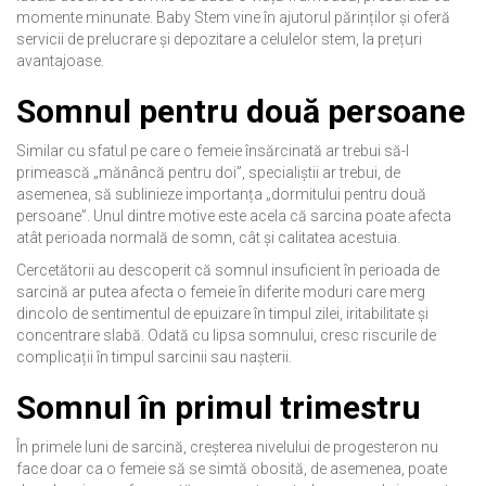
momente minunate. Baby Stem vine în ajutorul părinților și oferă
servicii de prelucrare și depozitare a celulelor stem, la prețuri
avantajoase.
Somnul pentru două persoane
Similar cu sfatul pe care o femeie însărcinată ar trebui să-l
primească „mănâncă pentru doi”, specialiștii ar trebui, de
asemenea, să sublinieze importanța „dormitului pentru două
persoane”. Unul dintre motive este acela că sarcina poate afecta
atât perioada normală de somn, cât și calitatea acestuia.
Cercetătorii au descoperit că somnul insuficient în perioada de
sarcină ar putea afecta o femeie în diferite moduri care merg
dincolo de sentimentul de epuizare în timpul zilei, iritabilitate şi
concentrare slabă. Odată cu lipsa somnului, cresc riscurile de
complicații în timpul sarcinii sau nașterii.
Somnul în primul trimestru
În primele luni de sarcină, creșterea nivelului de progesteron nu
face doar ca o femeie să se simtă obosită, de asemenea, poate