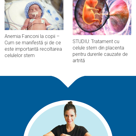
Anemia Fanconi la copii –
STUDIU: Tratament cu
Cum se manifestă și de ce
celule stem din placenta
este importantă recoltarea
pentru durerile cauzate de
celulelor stem
artrită