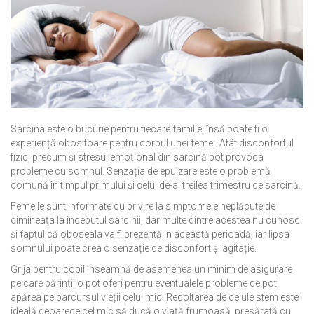
Sarcina este o bucurie pentru fiecare familie, însă poate fi o
experiență obositoare pentru corpul unei femei. Atât disconfortul
fizic, precum și stresul emoțional din sarcină pot provoca
probleme cu somnul. Senzația de epuizare este o problemă
comună în timpul primului și celui de-al treilea trimestru de sarcină.
Femeile sunt informate cu privire la simptomele neplăcute de
dimineaţa la începutul sarcinii, dar multe dintre acestea nu cunosc
și faptul că oboseala va fi prezentă în această perioadă, iar lipsa
somnului poate crea o senzație de disconfort și agitație.
Grija pentru copil înseamnă de asemenea un minim de asigurare
pe care părinții o pot oferi pentru eventualele probleme ce pot
apărea pe parcursul vieții celui mic. Recoltarea de celule stem este
ideală deoarece cel mic să ducă o viață frumoasă, presărată cu