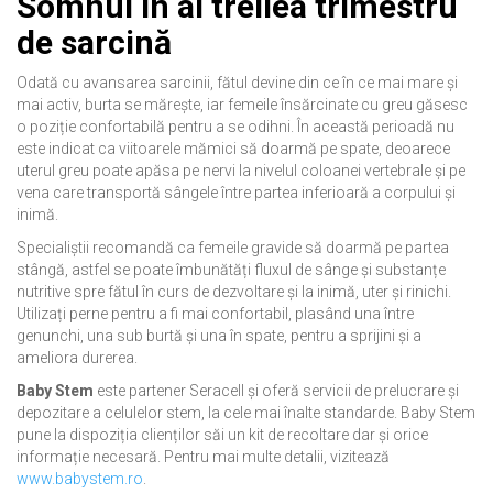
Somnul în al treilea trimestru
de sarcină
Odată cu avansarea sarcinii, fătul devine din ce în ce mai mare și
mai activ, burta se mărește, iar femeile însărcinate cu greu găsesc
o poziție confortabilă pentru a se odihni. În această perioadă nu
este indicat ca viitoarele mămici să doarmă pe spate, deoarece
uterul greu poate apăsa pe nervi la nivelul coloanei vertebrale şi pe
vena care transportă sângele între partea inferioară a corpului și
inimă.
Specialiștii recomandă ca femeile gravide să doarmă pe partea
stângă, astfel se poate îmbunătăți fluxul de sânge și substanțe
nutritive spre fătul în curs de dezvoltare și la inimă, uter şi rinichi.
Utilizați perne pentru a fi mai confortabil, plasând una între
genunchi, una sub burtă și una în spate, pentru a sprijini și a
ameliora durerea.
Baby Stem
este partener Seracell și oferă servicii de prelucrare și
depozitare a celulelor stem, la cele mai înalte standarde. Baby Stem
pune la dispoziția clienților săi un kit de recoltare dar și orice
informație necesară. Pentru mai multe detalii, vizitează
www.babystem.ro
.