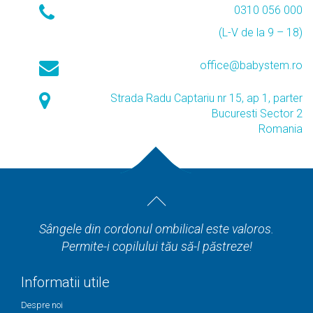
0310 056 000
(L-V de la 9 – 18)
office@babystem.ro
Strada Radu Captariu nr 15, ap 1, parter
Bucuresti Sector 2
Romania
Sângele din cordonul ombilical este valoros.
Permite-i copilului tău să-l păstreze!
Informatii utile
Despre noi