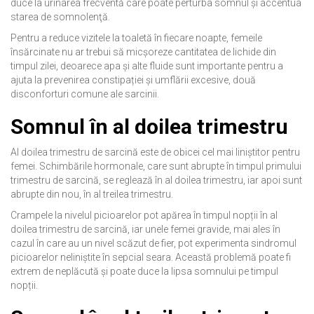
duce la urinarea frecventă care poate perturba somnul şi accentua
starea de somnolenţă.
Pentru a reduce vizitele la toaletă în fiecare noapte, femeile
însărcinate nu ar trebui să micșoreze cantitatea de lichide din
timpul zilei, deoarece apa şi alte fluide sunt importante pentru a
ajuta la prevenirea constipației și umflării excesive, două
disconforturi comune ale sarcinii.
Somnul în al doilea trimestru
Al doilea trimestru de sarcină este de obicei cel mai liniștitor pentru
femei. Schimbările hormonale, care sunt abrupte în timpul primului
trimestru de sarcină, se reglează în al doilea trimestru, iar apoi sunt
abrupte din nou, în al treilea trimestru.
Crampele la nivelul picioarelor pot apărea în timpul nopții în al
doilea trimestru de sarcină, iar unele femei gravide, mai ales în
cazul în care au un nivel scăzut de fier, pot experimenta sindromul
picioarelor neliniștite în sepcial seara. Această problemă poate fi
extrem de neplăcută și poate duce la lipsa somnului pe timpul
nopții.