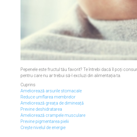
Pepenele este fructul tău favorit? Te întrebi dacă îl poți cons
pentru care nu ar trebui să-l excluzi din alimentația ta.
Cuprins
Ameliorează arsurile stomacale
Reduce umflarea membrelor
Ameliorează greața de dimineață
Previne deshidratarea
Ameliorează crampele musculare
Previne pigmentarea pielii
Crește nivelul de energie