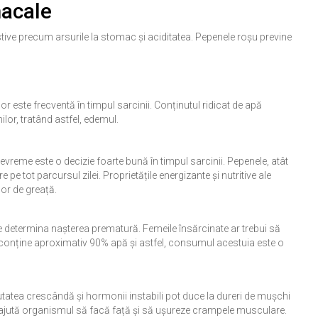
macale
ive precum arsurile la stomac și aciditatea. Pepenele roșu previne
r este frecventă în timpul sarcinii. Conținutul ridicat de apă
lor, tratând astfel, edemul.
reme este o decizie foarte bună în timpul sarcinii. Pepenele, atât
 pe tot parcursul zilei. Proprietățile energizante și nutritive ale
or de greață.
 determina nașterea prematură. Femeile însărcinate ar trebui să
conține aproximativ 90% apă și astfel, consumul acestuia este o
utatea crescândă și hormonii instabili pot duce la dureri de mușchi
, ajută organismul să facă față și să ușureze crampele musculare.