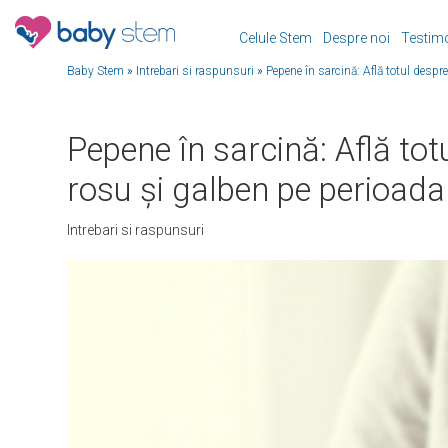
Celule Stem
Despre noi
Testim
Baby Stem
»
Intrebari si raspunsuri
»
Pepene în sarcină: Află totul despr
Pepene în sarcină: Află t
rosu și galben pe perioada 
Intrebari si raspunsuri