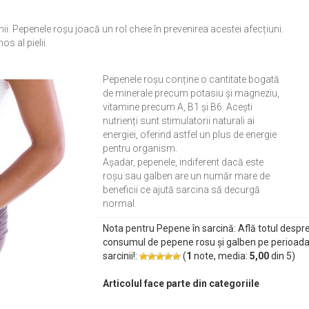
ii. Pepenele roșu joacă un rol cheie în prevenirea acestei afecțiuni.
 al pielii.
Pepenele roșu conține o cantitate bogată
de minerale precum potasiu și magneziu,
vitamine precum A, B1 și B6. Acești
nutrienți sunt stimulatorii naturali ai
energiei, oferind astfel un plus de energie
pentru organism.
Așadar, pepenele, indiferent dacă este
roșu sau galben are un număr mare de
beneficii ce ajută sarcina să decurgă
normal.
Nota pentru Pepene în sarcină: Află totul despr
consumul de pepene rosu și galben pe perioad
sarcinii!:
(
1
note, media:
5,00
din
5
)
Articolul face parte din categoriile