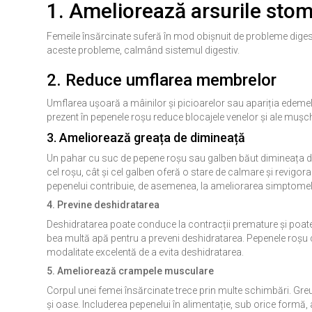
1. Ameliorează arsurile sto
Femeile însărcinate suferă în mod obișnuit de probleme digest
aceste probleme, calmând sistemul digestiv.
2. Reduce umflarea membrelor
Umflarea ușoară a mâinilor și picioarelor sau apariția edemelo
prezent în pepenele roșu reduce blocajele venelor și ale mușchi
3. Ameliorează greața de dimineață
Un pahar cu suc de pepene roșu sau galben băut dimineața dev
cel roșu, cât și cel galben oferă o stare de calmare și revigorare
pepenelui contribuie, de asemenea, la ameliorarea simptomel
4. Previne deshidratarea
Deshidratarea poate conduce la contracții premature și poate
bea multă apă pentru a preveni deshidratarea. Pepenele roșu 
modalitate excelentă de a evita deshidratarea.
5. Ameliorează crampele musculare
Corpul unei femei însărcinate trece prin multe schimbări. Gre
și oase. Includerea pepenelui în alimentație, sub orice formă