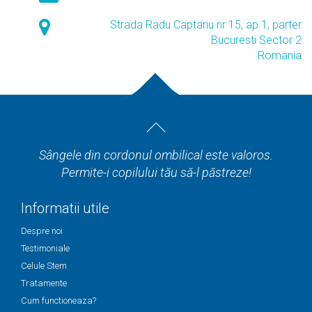
Strada Radu Captariu nr 15, ap 1, parter
Bucuresti Sector 2
Romania
Sângele din cordonul ombilical este valoros.
Permite-i copilului tău să-l păstreze!
Informatii utile
Despre noi
Testimoniale
Celule Stem
Tratamente
Cum functioneaza?