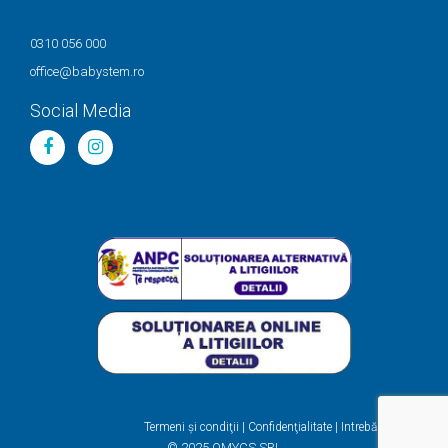
0310 056 000
office@babystem.ro
Social Media
Termeni şi condiţii
|
Confidenţialitate
|
Intrebări frecvente
© 2025 OMYCS SRL