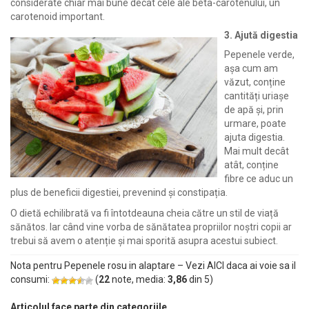
considerate chiar mai bune decât cele ale beta-carotenului, un
carotenoid important.
3. Ajută digestia
Pepenele verde,
așa cum am
văzut, conține
cantități uriașe
de apă și, prin
urmare, poate
ajuta digestia.
Mai mult decât
atât, conține
fibre ce aduc un
plus de beneficii digestiei, prevenind și constipația.
O dietă echilibrată va fi întotdeauna cheia către un stil de viață
sănătos. Iar când vine vorba de sănătatea propriilor noștri copii ar
trebui să avem o atenție și mai sporită asupra acestui subiect.
Nota pentru Pepenele rosu in alaptare – Vezi AICI daca ai voie sa il
consumi:
(
22
note, media:
3,86
din
5
)
Articolul face parte din categoriile