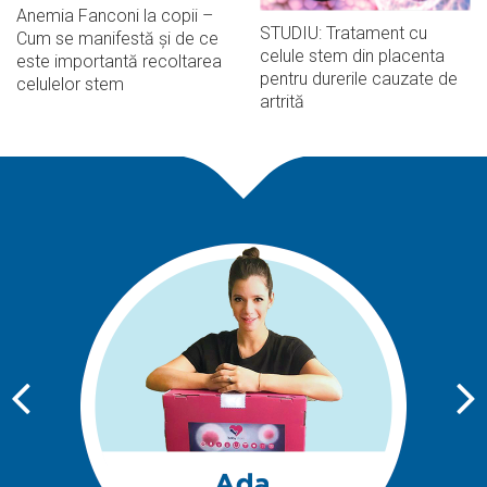
Anemia Fanconi la copii –
STUDIU: Tratament cu
Cum se manifestă și de ce
celule stem din placenta
este importantă recoltarea
pentru durerile cauzate de
celulelor stem
artrită