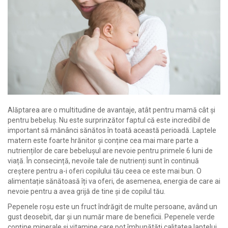
Alăptarea are o multitudine de avantaje, atât pentru mamă cât și
pentru bebeluș. Nu este surprinzător faptul că este incredibil de
important să mănânci sănătos în toată această perioadă. Laptele
matern este foarte hrănitor și conține cea mai mare parte a
nutrienților de care bebelușul are nevoie pentru primele 6 luni de
viață. În consecință, nevoile tale de nutrienți sunt în continuă
creștere pentru a-i oferi copilului tău ceea ce este mai bun. O
alimentație sănătoasă îți va oferi, de asemenea, energia de care ai
nevoie pentru a avea grijă de tine și de copilul tău.
Pepenele roșu este un fruct îndrăgit de multe persoane, având un
gust deosebit, dar și un număr mare de beneficii. Pepenele verde
conține minerale și vitamine care pot îmbunătăți calitatea laptelui