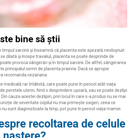
ste bine să știi
în timpul sarcinii și înseamnă că placenta este așezată neobișnuit
 se dilată și începe travaliul, placenta se poate desprinde de
poate provoca sângerări și în timpul sarcinii. De altfel, sângerarea
 este principalul semn de placenta praevia. Dacă se apropie
ți va recomanda cezariana.
e medicală rar întâlnită, care poate pune în pericol atât viața
 de peretele uterin, fiind o desprindere ușoară, sau se poate dezlipi
Din cauza acestei dezlipiri, prin locul în care s-a produs nu se mai
 funcție de severitate copilul nu mai primește oxigen, ceea ce
ă nu sunt diagnosticate la timp, pot pune în pericol viața mamei.
despre recoltarea de celule
 naștere?