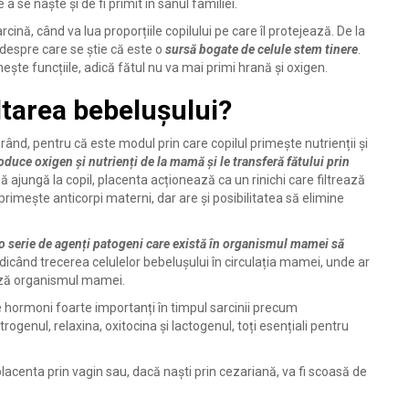
a se naște și de fi primit în sânul familiei.
nă, când va lua proporțiile copilului pe care îl protejează. De la
i despre care se știe că este o
sursă bogate de celule stem tinere
.
ește funcțiile, adică fătul nu va mai primi hrană și oxigen.
ltarea bebelușului?
rând, pentru că este modul prin care copilul primește nutrienții și
oduce oxigen și nutrienți de la mamă și le transferă fătului prin
 ajungă la copil, placenta acționează ca un rinichi care filtrează
primește anticorpi materni, dar are și posibilitatea să elimine
ă o serie de agenți patogeni care există în organismul mamei să
edicând trecerea celulelor bebelușului în circulația mamei, unde ar
ează organismul mamei.
e hormoni foarte importanți în timpul sarcinii precum
rogenul, relaxina, oxitocina și lactogenul, toți esențiali pentru
 placenta prin vagin sau, dacă naști prin cezariană, va fi scoasă de