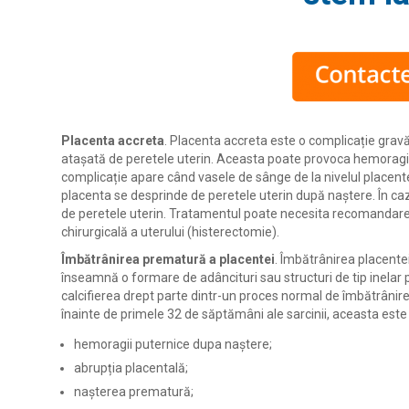
Placenta accreta
. Placenta accreta este o complicație gra
atașată de peretele uterin. Aceasta poate provoca hemoragi
complicație apare când vasele de sânge de la nivelul placentei
placenta se desprinde de peretele uterin după naștere. În ca
de peretele uterin. Tratamentul poate necesita recomandare
chirurgicală a uterului (histerectomie).
Îmbătrânirea prematură a placentei
. Îmbătrânirea placentei
înseamnă o formare de adâncituri sau structuri de tip inelar po
calcifierea drept parte dintr-un proces normal de îmbătrânire
înainte de primele 32 de săptămâni ale sarcinii, aceasta este
hemoragii puternice dupa naștere;
abrupția placentală;
nașterea prematură;