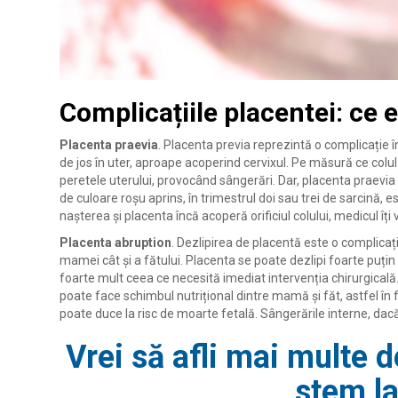
Complicațiile placentei: ce e
Placenta praevia
. Placenta previa reprezintă o complicație 
de jos în uter, aproape acoperind cervixul. Pe măsură ce colul
peretele uterului, provocând sângerări. Dar, placenta praevia 
de culoare roșu aprins, în trimestrul doi sau trei de sarcină,
nașterea și placenta încă acoperă orificiul colului, medicul î
Placenta abruption
. Dezlipirea de placentă este o complicați
mamei cât și a fătului. Placenta se poate dezlipi foarte puțin
foarte mult ceea ce necesită imediat intervenția chirurgicală. 
poate face schimbul nutrițional dintre mamă și făt, astfel în
poate duce la risc de moarte fetală. Sângerările interne, dac
Vrei să afli mai multe 
stem la