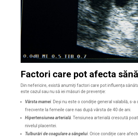
Factori care pot afecta sănă
Din nefericire, există anumiți factori care pot influența sănăt
este cazul sau nu să iei măsuri de prevenție:
Vârsta mamei
. Deși nu este o condiție general valabilă, s-
frecvente la femeile care nas după vârsta de 40 de ani.
Hipertensiunea arterială
. Tensiunea arterială crescută poa
nivelul placentei.
Tulburări de coagulare a sângelui
. Orice condiție care afec