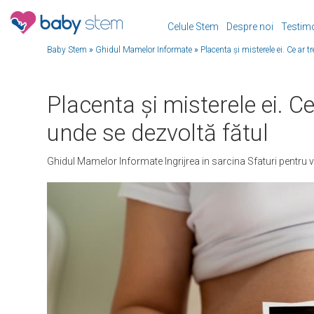
Celule Stem
Despre noi
Testim
Baby Stem
»
Ghidul Mamelor Informate
»
Placenta și misterele ei. Ce ar t
Placenta și misterele ei. Ce
unde se dezvoltă fătul
Ghidul Mamelor Informate
Ingrijrea in sarcina
Sfaturi pentru 