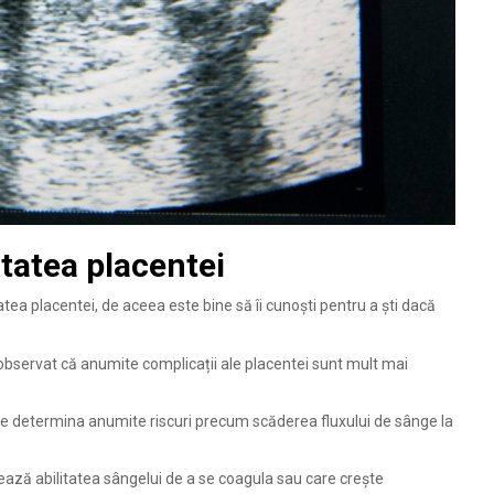
tatea placentei
atea placentei, de aceea este bine să îi cunoști pentru a ști dacă
a observat că anumite complicații ale placentei sunt mult mai
te determina anumite riscuri precum scăderea fluxului de sânge la
tează abilitatea sângelui de a se coagula sau care crește