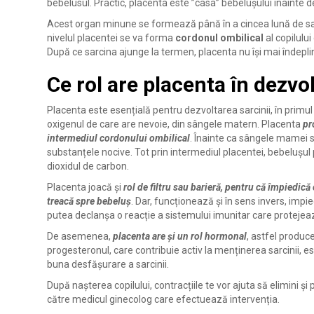
bebelusul. Practic, placenta este ”casa” bebelușului înainte de 
Acest organ minune se formează până în a cincea lună de sarci
nivelul placentei se va forma
cordonul ombilical
al copilulu
După ce sarcina ajunge la termen, placenta nu își mai îndeplin
Ce rol are placenta în dezvo
Placenta este esențială pentru dezvoltarea sarcinii, în primul 
oxigenul de care are nevoie, din sângele matern. Placenta
pr
intermediul cordonului ombilical
. Înainte ca sângele mamei să
substanțele nocive. Tot prin intermediul placentei, bebelușul 
dioxidul de carbon.
Placenta joacă și
rol de filtru sau barieră, pentru că împiedic
treacă spre bebeluș
. Dar, funcționează și în sens invers, impi
putea declanșa o reacție a sistemului imunitar care protej
De asemenea,
placenta are și un rol hormonal
, astfel produc
progesteronul, care contribuie activ la menținerea sarcinii, est
buna desfășurare a sarcinii.
După nașterea copilului, contracțiile te vor ajuta să elimini și
către medicul ginecolog care efectuează intervenția.