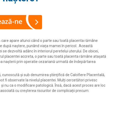
vă care apare atunci când o parte sau toată placenta rămâne
e după naștere, punând viața mamei în pericol. Această
 se dezvoltă adânc în interiorul peretelui uterului. De obicei,
zul placentei accreta, o parte sau toată placenta rămâne atașată
a nașterii prin operatie cezariană urmată de îndepărtarea
, cunoscută și sub denumirea științifică de Calcifiere Placentală,
t fi observate la nivelul placentei. Mulți cercetători privesc
 și nu ca o modificare patologică. Însă, dacă acest proces are loc
 asociată cu creșterea riscurilor de complicații precum: