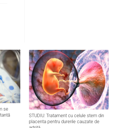
m se
tantă
STUDIU: Tratament cu celule stem din
placenta pentru durerile cauzate de
artrită