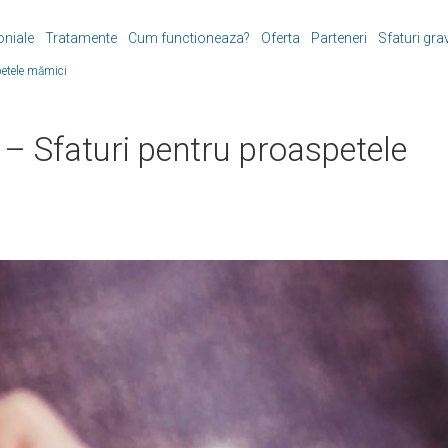
oniale
Tratamente
Cum functioneaza?
Oferta
Parteneri
Sfaturi gra
petele mămici
– Sfaturi pentru proaspetele