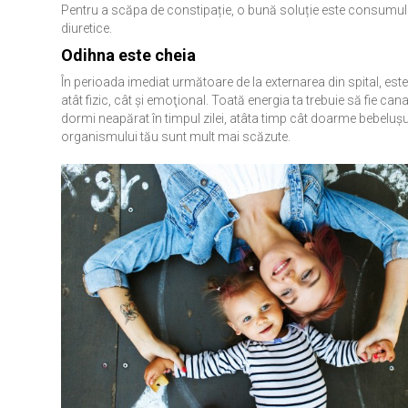
Pentru a scăpa de constipație, o bună soluție este consumul d
diuretice.
Odihna este cheia
În perioada imediat următoare de la externarea din spital, este
atât fizic, cât şi emoţional. Toată energia ta trebuie să fie c
dormi neapărat în timpul zilei, atâta timp cât doarme bebelușu
organismului tău sunt mult mai scăzute.