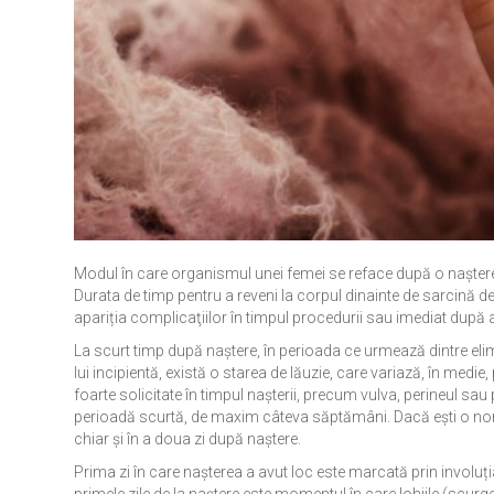
Modul în care organismul unei femei se reface după o naştere p
Durata de timp pentru a reveni la corpul dinainte de sarcină de
apariția complicaţiilor în timpul procedurii sau imediat după 
La scurt timp după naștere, în perioada ce urmează dintre elim
lui incipientă, există o starea de lăuzie, care variază, în medi
foarte solicitate în timpul nașterii, precum vulva, perineul sau pe
perioadă scurtă, de maxim câteva săptămâni. Dacă ești o noro
chiar și în a doua zi după naștere.
Prima zi în care nașterea a avut loc este marcată prin involuți