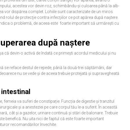
eri provenite din uter, caree conțin sânge) vor aparea, având o
mpului, acestea vor devin roz, schimbându-și culoarea până la alb-
ea vor dispărea complet. Lohiile sunt caracterizate de un miros
nd rolul de protecţie contra infecţiilor ce pot apărea după naștere.
indica o problemă, de aceea este foarte important să urmărești cu
cuperarea după naștere
a că devin-o activă de îndată ce primești acordul medicului și nu
nă se reface destul de repede, până la două-trei săptămâni, dar
, deoarece nu se vede și de aceea trebuie protejată și supravegheată
intestinal
, femeia va suferi de constipație. Funcția de digestie și tranzitul
irurgicale și a anesteziei pe care corpul tău le-a suferit. În această
ară, cât și a gazelor, urinare continuă și stări de balonare. Trebuie
este benefică. Nu uita nici de faptul că este foarte important
uturor recomandărilor învechite.