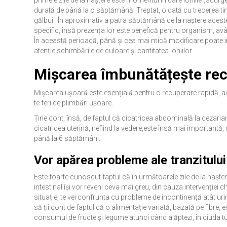
primele zile de la naștere este momentul în care lohiile (scurg
durată de până la o săptămână. Treptat, o dată cu trecerea ti
gălbui. În aproximativ a patra săptămână de la naștere acest
specific, însă prezența lor este benefică pentru organism, avâ
În această perioadă, până și cea mai mică modificare poate 
atenție schimbările de culoare și cantitatea lohiilor.
Mișcarea îmbunătățește re
Mișcarea ușoară este esențială pentru o recuperare rapidă, aș
te feri de plimbări ușoare.
Ține cont, însă, de faptul că cicatricea abdominală la cezaria
cicatricea uterină, nefiind la vedere,este însă mai importantă
până la 6 săptămâni.
Vor apărea probleme ale tranzitului 
Este foarte cunoscut faptul că în următoarele zile de la naștere
intestinal își vor reveni ceva mai greu, din cauza intervenției ch
situație, te vei confrunta cu probleme de incontinență atât urin
să ții cont de faptul că o alimentație variată, bazată pe fibre, 
consumul de fructe și legume atunci când alăptezi, în ciuda t