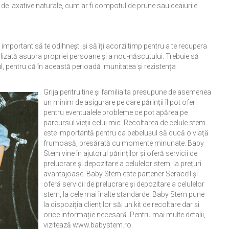
e laxative naturale, cum ar fi compotul de prune sau ceaiurile
 important să te odihnești şi să îți acorzi timp pentru a te recupera
analizată asupra propriei persoane şi a nou-născutului. Trebuie să
l, pentru că în această perioadă imunitatea și rezistența
Grija pentru tine și familia ta presupune de asemenea
un minim de asigurare pe care părinții îl pot oferi
pentru eventualele probleme ce pot apărea pe
parcursul vieții celui mic. Recoltarea de celule stem
este importantă pentru ca bebelușul să ducă o viață
frumoasă, presărată cu momente minunate. Baby
Stem vine în ajutorul părinților și oferă servicii de
prelucrare și depozitare a celulelor stem, la prețuri
avantajoase. Baby Stem este partener Seracell și
oferă servicii de prelucrare și depozitare a celulelor
stem, la cele mai înalte standarde. Baby Stem pune
la dispoziția clienților săi un kit de recoltare dar și
orice informație necesară. Pentru mai multe detalii,
vizitează www.babystem.ro.