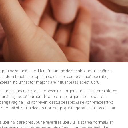
rin cezariană este diferit, în funcție de metabolismul fiecăreia.
pinde în funcție de rapiditatea de a te recupera după operaţie,
aceea fiind un factor major care influențează acest lucru.
inarea placentei și cea de revenire a organismului la starea starea
e, până la șase săptămâni. În acest timp, organele care au fost
reții vaginali, își vor reveni destul de rapid și se vor reface într-o
coasă și totul a decurs normal, poți ajunge să te dai jos din pat
a uterină, care presupune revenirea uterului la starea normală. În