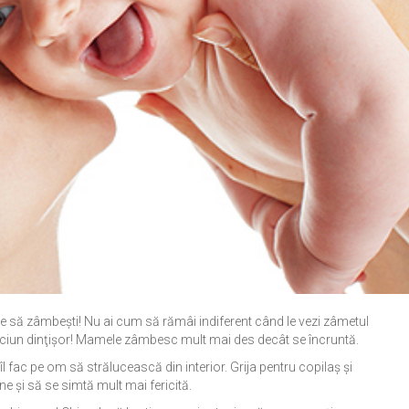
ive să zâmbeşti! Nu ai cum să rămâi indiferent când le vezi zâmetul
 niciun dinţişor! Mamele zâmbesc mult mai des decât se încruntă.
ea îl fac pe om să strălucească din interior. Grija pentru copilaş şi
e şi să se simtă mult mai fericită.