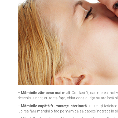
–
Mămicile zâmbesc mai mult
. Copilaşii îţi dau mereu mot
deschis, sincer, cu toată faţa, chiar dacă guriţa nu are încă
–
Mămicile capătă frumuseţe interioară
. Iubirea şi fericir
iubirea fără margini o fac pe mămică să capete încerede în sin