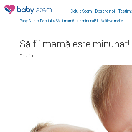
Celule Stem
Despre noi
Testim
Baby Stem
»
De stiut
»
Să fii mamă este minunat! Iată câteva motive
Să fii mamă este minunat!
De stiut