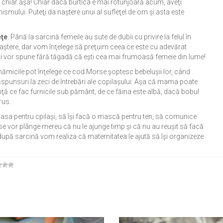
a, chiar aşa! Chiar dacă burtica e mai rotunjoară acum, aveţi
anismului. Puteţi da naştere unui al sufleţel de om şi asta este
eţe
. Până la sarcină femeile au sute de dubii cu privire la felul în
 naştere, dar vom înţelege să preţuim ceea ce este cu adevărat
e îţi vor spune fără tăgadă că eşti cea mai frumoasă femeie din lume!
ămicile pot înţelege ce cod Morse şoptesc bebeluşii lor, când
punsuri la zeci de întrebări ale copilaşului. Aşa că mama poate
nţă ce fac furnicile sub pământ, de ce făina este albă, dacă bobul
rus.
asa pentru cpilaşi, să îşi facă o mască pentru ten, să comunice
ă se vor plânge mereu că nu le ajunge timp şi că nu au reuşit să facă
pă sarcină vom realiza că maternitatea le ajută să îşi organizeze