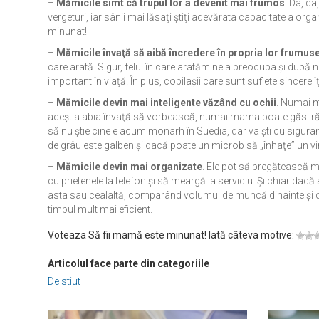
–
Mămicile simt că trupul lor a devenit mai frumos
. Da, d
vergeturi, iar sânii mai lăsaţi ştiţi adevărata capacitate a org
minunat!
–
Mămicile învaţă să aibă încredere în propria lor frumus
care arată. Sigur, felul în care aratăm ne a preocupa şi după
important în viaţă. În plus, copilaşii care sunt suflete sincer
–
Mămicile devin mai inteligente văzând cu ochii
. Numai m
aceştia abia învaţă să vorbească, numai mama poate găsi răs
să nu ştie cine e acum monarh în Suedia, dar va şti cu sigura
de grâu este galben şi dacă poate un microb să „înhaţe” un vi
–
Mămicile devin mai organizate
. Ele pot să pregătească m
cu prietenele la telefon şi să meargă la serviciu. Şi chiar dac
asta sau cealaltă, comparând volumul de muncă dinainte şi du
timpul mult mai eficient.
Voteaza Să fii mamă este minunat! Iată câteva motive:
Articolul face parte din categoriile
De stiut