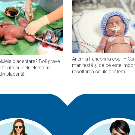
Anemia Fanconi la copii – Cu
lulele placentare? Boli grave
manifestă și de ce este impor
t trata cu celulele stem
recoltarea celulelor stem
din placentă