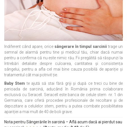
Indiferent când apare, orice
sângerare în timpul sarcinii
trage un
semnal de alarmă pentru tine și medicul tău, chiar dacă numai
pentru a confirma că nu este nimic rău. Fii pregătită să răspunzi la
întrebări detaliate despre culoarea, cantitatea și consistența
sângelui, pentru a afla cel mai bine cauza posibilă de apariție și
tratamentul cât mai potrivit ție.
Baby Stem
te ajută să stai fără griji și după ce treci cu bine de
perioada de sarcină, aducând în România prima colaborare
exclusivă cu Seracell. Seracell este banca de celule stem nr. 1 din
Germania, care oferă procedee profesionale de recoltare și de
depozitare a celulelor stem, pentru a putea combate posibilitatea
apariției a mai mult de 40 de boli grave.
Nota pentru Sângerările în sarcină – Află acum dacă ai pierdut sau