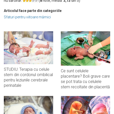
nu sarcina!:
(
8
note, media:
3,13
din
5
)
Articolul face parte din categoriile
Sfaturi pentru viitoare mămici
STUDIU: Terapia cu celule
Ce sunt celulele
stem din cordonul ombilical
placentare? Boli grave care
pentru leziunile cerebrale
se pot trata cu celulele
perinatale
stem recoltate din placentă