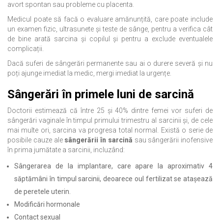
avort spontan sau probleme cu placenta.
Medicul poate să facă o evaluare amănunțită, care poate include
un examen fizic, ultrasunete și teste de sânge, pentru a verifica cât
de bine arată sarcina și copilul și pentru a exclude eventualele
complicații.
Dacă suferi de sângerări permanente sau ai o durere severă și nu
poți ajunge imediat la medic, mergi imediat la urgențe.
Sângerări în primele luni de sarcină
Doctorii estimează că între 25 și 40% dintre femei vor suferi de
sângerări vaginale în timpul primului trimestru al sarcinii și, de cele
mai multe ori, sarcina va progresa total normal. Există o serie de
posibile cauze ale
sângerării în sarcină
sau sângerării inofensive
în prima jumătate a sarcinii, incluzând:
Sângerarea de la implantare, care apare la aproximativ 4
săptămâni în timpul sarcinii, deoarece oul fertilizat se atașează
de peretele uterin.
Modificări hormonale
Contact sexual