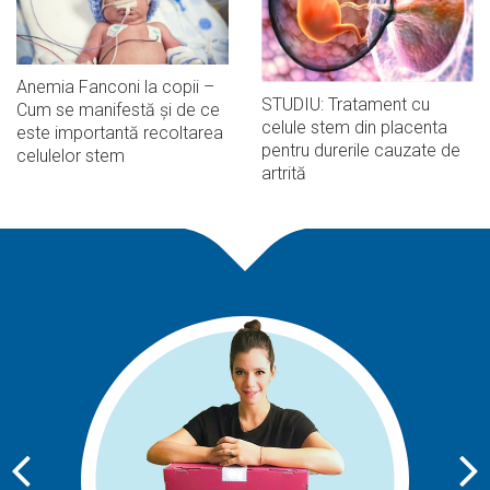
Anemia Fanconi la copii –
STUDIU: Tratament cu
Cum se manifestă și de ce
celule stem din placenta
este importantă recoltarea
pentru durerile cauzate de
celulelor stem
artrită