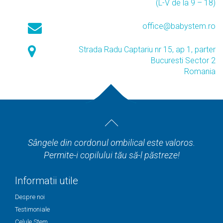
(L-V de la 9 – 18)
office@babystem.ro
Strada Radu Captariu nr 15, ap 1, parter
Bucuresti Sector 2
Romania
Sângele din cordonul ombilical este valoros.
Permite-i copilului tău să-l păstreze!
Informatii utile
Despre noi
Testimoniale
Celule Stem