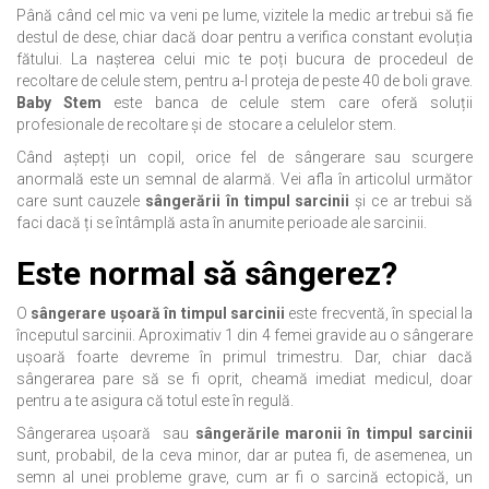
Până când cel mic va veni pe lume, vizitele la medic ar trebui să fie
destul de dese, chiar dacă doar pentru a verifica constant evoluția
fătului. La nașterea celui mic te poți bucura de procedeul de
recoltare de celule stem, pentru a-l proteja de peste 40 de boli grave.
Baby Stem
este banca de celule stem care oferă soluții
profesionale de recoltare și de stocare a celulelor stem.
Când aștepți un copil, orice fel de sângerare sau scurgere
anormală este un semnal de alarmă. Vei afla în articolul următor
care sunt cauzele
sângerării în timpul sarcinii
și ce ar trebui să
faci dacă ți se întâmplă asta în anumite perioade ale sarcinii.
Este normal să sângerez?
O
sângerare ușoară în timpul sarcinii
este frecventă, în special la
începutul sarcinii. Aproximativ 1 din 4 femei gravide au o sângerare
ușoară foarte devreme în primul trimestru. Dar, chiar dacă
sângerarea pare să se fi oprit, cheamă imediat medicul, doar
pentru a te asigura că totul este în regulă.
Sângerarea ușoară sau
sângerările maronii în timpul sarcinii
sunt, probabil, de la ceva minor, dar ar putea fi, de asemenea, un
semn al unei probleme grave, cum ar fi o sarcină ectopică, un