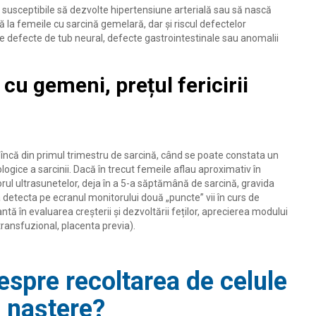
susceptibile să dezvolte hipertensiune arterială sau să nască
a femeile cu sarcină gemelară, dar și riscul defectelor
re defecte de tub neural, defecte gastrointestinale sau anomalii
 cu gemeni, prețul fericirii
 încă din primul trimestru de sarcină, când se poate constata un
gice a sarcinii. Dacă în trecut femeile aflau aproximativ în
ul ultrasunetelor, deja în a 5-a săptămână de sarcină, gravida
a detecta pe ecranul monitorului două „puncte” vii în curs de
ntă în evaluarea creşterii şi dezvoltării feților, aprecierea modului
 transfuzional, placenta previa).
despre recoltarea de celule
 naștere?