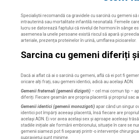
Specialiștii recomandă ca gravidele cu sarcină cu gemeni să
intrauterină sau mortalitate infantilă neonatală. Femeile c
lucru se datorează faptului că nivelul de hormoni în sânge est
asemenea la unele persoane există riscul să apară și preecla
arteriale, prezența proteinelor ​​în urină, umflarea picioarelor.
Sarcina cu gemeni diferiți ș
Dacă ai aflat că ai o sarcină cu gemeni, află că ei pot fi geme
oricare alți frați, sau gemeni identici, adică au același ADN.
Gemenii fraternali (gemenii dizigoti)
– cel mai comun tip – ap
diferiți. Fiecare geamăn are propria placentă și propriul sac am
Gemenii identici (gemenii monozigoti)
apar când un singur ovu
identici pot împărți aceeași placentă, însă fiecare are propriu
același ADN. Ei vor avea același sex și aproape aceleași trăsăt
stadiile inițiale ale formării embrionului, situație în care se
gemenii siamezi pot fi separați printr-o intervenție chirurgic
supraviețui sunt minime.