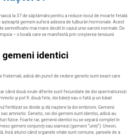
 nască la 37 de săptămâni pentru a reduce riscul de moarte fetală
are așteaptă gemeni suferă adesea de tulburări hormonale. Acest
e semnificativ mai mare decât în ​​cazul unei sarcini normale. De
mpsia – o boală care se manifestă prin creșterea tensiunii
i gemeni identici
ni fraternali, adică din punct de vedere genetic sunt exact care
ar când două ovule diferite sunt fecundate de doi spermatozoizi
niotic și pot fi: două fete, doi băieți sau o fată și un băiat.
l fertilizat se divide și dă naștere la doi embrioni. Gemenii
l sac amniotic. Genetic, cei doi gemeni sunt identici, adică au
uri fizice. Foarte rar, gemenii identici nu se separă complet în
 numesc gemeni conjuncți sau siamezi (gemeni “uniți”). Uneori,
ală, însă atunci când organele vitale sunt comune, șansele de a