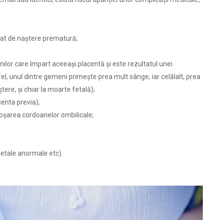
uzat de naştere prematură;
lor care împart aceeași placentă și este rezultatul unei
tfel, unul dintre gemeni primește prea mult sânge, iar celălalt, prea
tere, și chiar la moarte fetală);
enta previa);
oşarea cordoanelor ombilicale;
 fetale anormale etc).