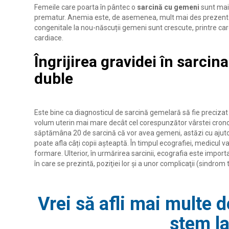
Femeile care poarta în pântec o
sarcină cu gemeni
sunt mai 
prematur. Anemia este, de asemenea, mult mai des prezentă l
congenitale la nou-născuții gemeni sunt crescute, printre ca
cardiace.
Îngrijirea gravidei în sarcina
duble
Este bine ca diagnosticul de sarcină gemelară să fie precizat
volum uterin mai mare decât cel corespunzător vârstei cronolo
săptămâna 20 de sarcină că vor avea gemeni, astăzi cu ajutor
poate afla câți copii așteaptă. În timpul ecografiei, medicul v
formare. Ulterior, în urmărirea sarcinii, ecografia este importa
în care se prezintă, poziţiei lor şi a unor complicaţii (sindrom
Vrei să afli mai multe 
stem la