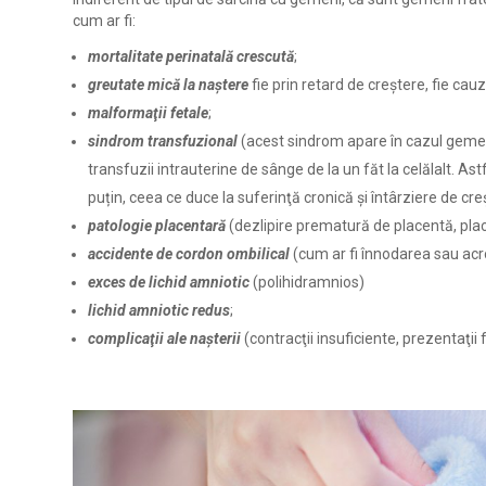
cum ar fi:
mortalitate perinatală crescută
;
greutate mică la naştere
fie prin retard de creştere, fie ca
malformaţii fetale
;
sindrom transfuzional
(acest sindrom apare în cazul gemeni
transfuzii intrauterine de sânge de la un făt la celălalt. As
puțin, ceea ce duce la suferinţă cronică şi întârziere de creş
patologie placentară
(dezlipire prematură de placentă, plac
accidente de cordon ombilical
(cum ar fi înnodarea sau acr
exces de lichid amniotic
(polihidramnios)
lichid amniotic redus
;
complicaţii ale naşterii
(contracţii insuficiente, prezentaţii