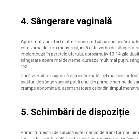
4. Sângerare vaginală
Aproximativ un sfert dintre femei cred că nu sunt însărcinate
este vorba de ciclu menstrual, însă este vorba de sângerarea
implantează în peretele uterului, aproximativ 10-14 zile după
sângerare apare mai devreme, durează mult mai puțin, sângel
roz.
Dacă vrei să te asiguri că ești însărcinată, cel mai bine ar fi 
picături de sânge vaginal pot fi unul din primele semne de s
crampe abdominale, asemănătoare celor din timpul menstrua
5. Schimbări de dispoziție
Primul trimestru de sarcină este marcat de transformări uimit
liber. Totul se întâmplă foarte rapid, hormonii de sarcină vor 