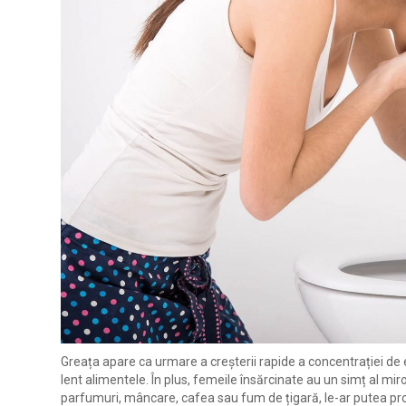
Greața apare ca urmare a creșterii rapide a concentrației d
lent alimentele. În plus, femeile însărcinate au un simț al mir
parfumuri, mâncare, cafea sau fum de țigară, le-ar putea p