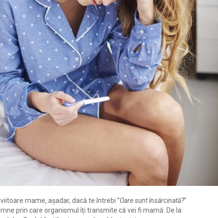
viitoare mame, așadar, dacă te întrebi ”
Oare sunt însărcinată?
”
emne prin care organismul îți transmite că vei fi mamă.
De la