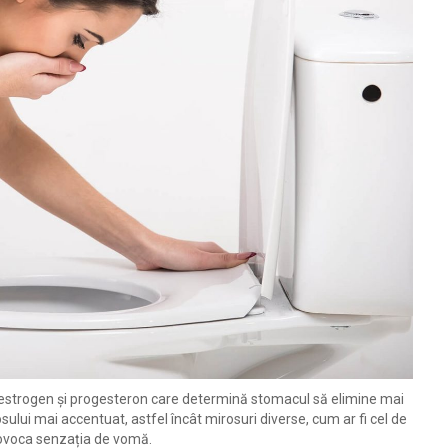
e estrogen și progesteron care determină stomacul să elimine mai
osului mai accentuat, astfel încât mirosuri diverse, cum ar fi cel de
rovoca senzația de vomă.