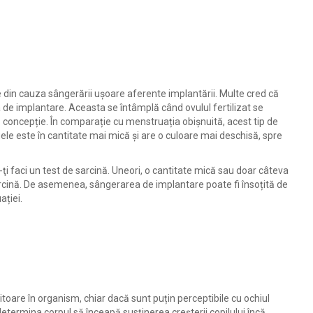
 din cauza sângerării uşoare aferente implantării. Multe cred că
 de implantare. Aceasta se întâmplă când ovulul fertilizat se
 concepție. În comparație cu menstruația obișnuită, acest tip de
e este în cantitate mai mică și are o culoare mai deschisă, spre
să-ţi faci un test de sarcină. Uneori, o cantitate mică sau doar câteva
arcină. De asemenea, sângerarea de implantare poate fi însoțită de
ției.
oare în organism, chiar dacă sunt puțin perceptibile cu ochiul
determina corpul să înceapă susținerea creșterii copilului încă