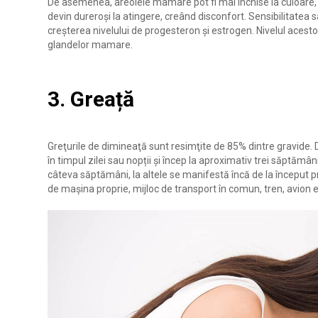
De asemenea, areolele mamare pot fi mai închise la culoare, i
devin dureroși la atingere, creând disconfort. Sensibilitatea
creșterea nivelului de progesteron și estrogen. Nivelul acest
glandelor mamare.
3. Greață
Greţurile de dimineaţă sunt resimţite de 85% dintre gravide. 
în timpul zilei sau nopții și încep la aproximativ trei săptăm
câteva săptămâni, la altele se manifestă încă de la început pr
de maşina proprie, mijloc de transport în comun, tren, avion 