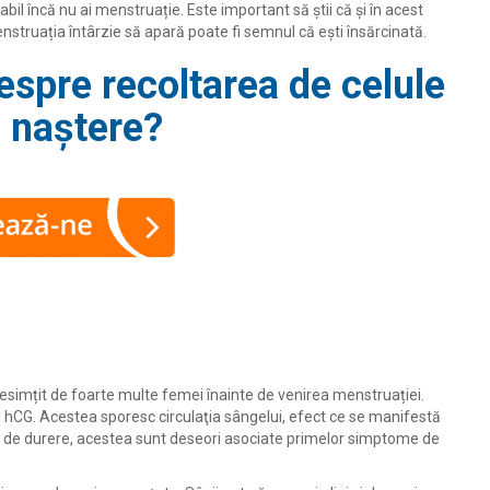
abil încă nu ai menstruație. Este important să știi că și în acest
nstruația întârzie să apară poate fi semnul că ești însărcinată.
despre recoltarea de celule
 naștere?
 resimțit de foarte multe femei înainte de venirea menstruației.
i hCG. Acestea sporesc circulaţia sângelui, efect ce se manifestă
ori și de durere, acestea sunt deseori asociate primelor simptome de