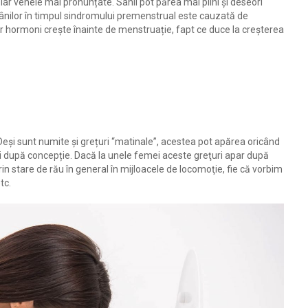
ar venele mai pronunțate. Sânii pot părea mai plini și deseori
 sânilor în timpul sindromului premenstrual este cauzată de
or hormoni crește înainte de menstruație, fapt ce duce la creșterea
Deși sunt numite și grețuri “matinale”, acestea pot apărea oricând
âni după concepție. Dacă la unele femei aceste greţuri apar după
in stare de rău în general în mijloacele de locomoţie, fie că vorbim
etc.