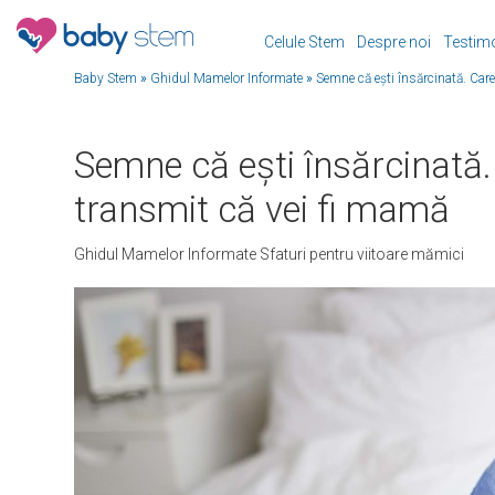
Celule Stem
Despre noi
Testim
Baby Stem
»
Ghidul Mamelor Informate
»
Semne că ești însărcinată. Car
Semne că ești însărcinată.
transmit că vei fi mamă
Ghidul Mamelor Informate
Sfaturi pentru viitoare mămici