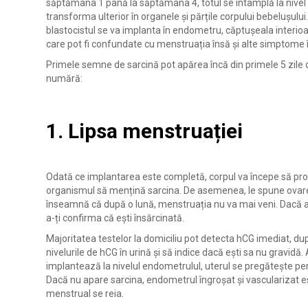
săptămâna 1 până la săptămâna 4, totul se întâmplă la nivel ce
transforma ulterior în organele și părțile corpului bebelușul
blastocistul se va implanta în endometru, căptușeala interioa
care pot fi confundate cu menstruația însă și alte simptome 
Primele semne de sarcină pot apărea încă din primele 5 zile 
numără:
1. Lipsa menstruației
Odată ce implantarea este completă, corpul va începe să p
organismul să mențină sarcina. De asemenea, le spune ovarelo
înseamnă că după o lună, menstruația nu va mai veni. Dacă ai
a-ți confirma că ești însărcinată.
Majoritatea testelor la domiciliu pot detecta hCG imediat, dup
nivelurile de hCG în urină și să indice dacă ești sa nu gravidă
implantează la nivelul endometrulul, uterul se pregătește pent
Dacă nu apare sarcina, endometrul îngroșat și vascularizat es
menstrual se reia.