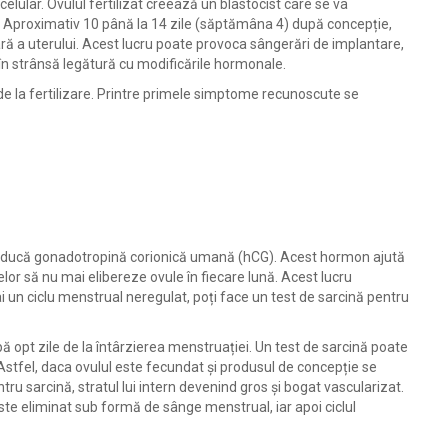
lular. Ovulul fertilizat creează un blastocist care se va
ui. Aproximativ 10 până la 14 zile (săptămâna 4) după concepție,
ră a uterului. Acest lucru poate provoca sângerări de implantare,
în strânsă legătură cu modificările hormonale.
de la fertilizare. Printre primele simptome recunoscute se
roducă gonadotropină corionică umană (hCG). Acest hormon ajută
r să nu mai elibereze ovule în fiecare lună. Acest lucru
 un ciclu menstrual neregulat, poți face un test de sarcină pentru
ă opt zile de la întârzierea menstruației. Un test de sarcină poate
. Astfel, daca ovulul este fecundat și produsul de concepție se
ru sarcină, stratul lui intern devenind gros și bogat vascularizat.
te eliminat sub formă de sânge menstrual, iar apoi ciclul