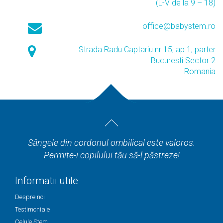
(L-V de la 9 – 18)
office@babystem.ro
Strada Radu Captariu nr 15, ap 1, parter
Bucuresti Sector 2
Romania
Sângele din cordonul ombilical este valoros.
Permite-i copilului tău să-l păstreze!
Informatii utile
Despre noi
Testimoniale
Celule Stem