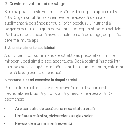
2. Creșterea volumului de sânge
Sarcina poate crește volumul de sânge din corp cu aproximativ
40%. Organismul tău va avea nevoie de această cantitate
suplimentară de sânge pentru a-i oferi bebelușului nutrienți și
oxigen și pentru a asigura dezvoltarea corespunzătoare a celulelor.
Pentru a reface această nevoie suplimentară de sânge, corpul tău
cere mai multă apă.
3. Anumite alimente sau băuturi
Atunci când consumi mâncare sărată sau preparate cu multe
mirodenii, poți simți o sete accentuată. Dacă te simți însetată într-
un mod excesiv după ce mânânci sau bei anumite lucruri, este mai
bine să le eviți pentru o perioadă.
Simptomele setei excesive în timpul sarcinii
Principalul simptom al setei excesive în timpul sarcinii este
deshidratarea bruscă și constantă și nevoia de a bea apă. De
asemenea:
Ai o senzație de uscăciune în cavitatea orală
Umflarea mâinilor, picioarelor sau gleznelor
Nevoia de a urina mai frecventă