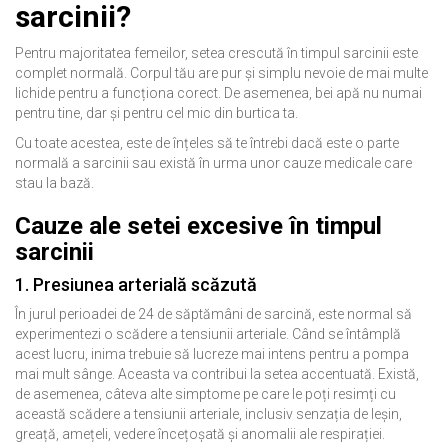
sarcinii?
Pentru majoritatea femeilor, setea crescută în timpul sarcinii este
complet normală. Corpul tău are pur și simplu nevoie de mai multe
lichide pentru a funcționa corect. De asemenea, bei apă nu numai
pentru tine, dar și pentru cel mic din burtica ta.
Cu toate acestea, este de înțeles să te întrebi dacă este o parte
normală a sarcinii sau există în urma unor cauze medicale care
stau la bază.
Cauze ale setei excesive în timpul
sarcinii
1. Presiunea arterială scăzută
În jurul perioadei de 24 de săptămâni de sarcină, este normal să
experimentezi o scădere a tensiunii arteriale. Când se întâmplă
acest lucru, inima trebuie să lucreze mai intens pentru a pompa
mai mult sânge. Aceasta va contribui la setea accentuată. Există,
de asemenea, câteva alte simptome pe care le poți resimți cu
această scădere a tensiunii arteriale, inclusiv senzația de leșin,
greață, amețeli, vedere încețoșată și anomalii ale respirației.