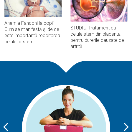
Anemia Fanconi la copii –
STUDIU: Tratament cu
Cum se manifestă și de ce
celule stem din placenta
este importantă recoltarea
pentru durerile cauzate de
celulelor stem
artrită