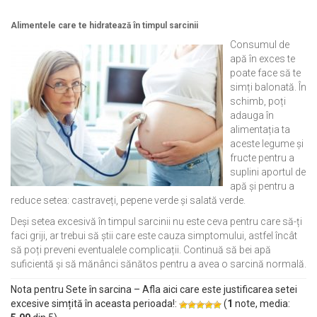
Alimentele care te hidratează în timpul sarcinii
Consumul de
apă în exces te
poate face să te
simți balonată. În
schimb, poți
adauga în
alimentația ta
aceste legume și
fructe pentru a
suplini aportul de
apă și pentru a
reduce setea: castraveți, pepene verde și salată verde.
Deși setea excesivă în timpul sarcinii nu este ceva pentru care să-ți
faci griji, ar trebui să știi care este cauza simptomului, astfel încât
să poți preveni eventualele complicații. Continuă să bei apă
suficientă și să mănânci sănătos pentru a avea o sarcină normală.
Nota pentru Sete în sarcina – Afla aici care este justificarea setei
excesive simțită în aceasta perioada!:
(
1
note, media: