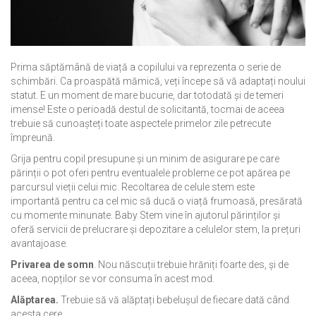
Prima săptămână de viață a copilului va reprezenta o serie de
schimbări. Ca proaspătă mămică, veți începe să vă adaptați noului
statut. E un moment de mare bucurie, dar totodată și de temeri
imense! Este o perioadă destul de solicitantă, tocmai de aceea
trebuie să cunoașteți toate aspectele primelor zile petrecute
împreună.
Grija pentru copil presupune și un minim de asigurare pe care
părinții o pot oferi pentru eventualele probleme ce pot apărea pe
parcursul vieții celui mic. Recoltarea de celule stem este
importantă pentru ca cel mic să ducă o viață frumoasă, presărată
cu momente minunate. Baby Stem vine în ajutorul părinților și
oferă servicii de prelucrare și depozitare a celulelor stem, la prețuri
avantajoase.
Privarea de somn
. Nou născuții trebuie hrăniți foarte des, și de
aceea, nopților se vor consuma în acest mod.
Alăptarea.
Trebuie să vă alăptați bebelușul de fiecare dată când
acesta cere.