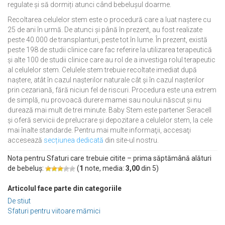
regulate și să dormiți atunci când bebelușul doarme.
Recoltarea celulelor stem este o procedură care a luat naștere cu
25 de ani în urmă. De atunci și până în prezent, au fost realizate
peste 40.000 de transplanturi, peste tot în lume. În prezent, există
peste 198 de studii clinice care fac referire la utilizarea terapeutică
și alte 100 de studii clinice care au rol de a investiga rolul terapeutic
al celulelor stem. Celulele stem trebuie recoltate imediat după
naștere, atât în cazul nașterilor naturale cât și în cazul nașterilor
prin cezariană, fără niciun fel de riscuri. Procedura este una extrem
de simplă, nu provoacă durere mamei sau noului născut și nu
durează mai mult de trei minute. Baby Stem este partener Seracell
și oferă servicii de prelucrare și depozitare a celulelor stem, la cele
mai înalte standarde. Pentru mai multe informaţii, accesaţi
accesează
secțiunea dedicată
din site-ul nostru.
Nota pentru Sfaturi care trebuie citite – prima săptămână alături
de bebeluș:
(
1
note, media:
3,00
din
5
)
Articolul face parte din categoriile
De stiut
Sfaturi pentru viitoare mămici