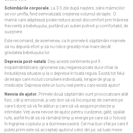
Schimbările corporale.
La 3-5 zile după naștere, sânii mămicilor
se vor umfla, fiind semnalizată creșterea volumul de lapte. O
mamă care alăptează poate reduce acest discomfort prin hrănirea
frecventă a bebelușului, purtând un sutien potrivit și comfortabil, de
susținere.
Este recomand, de asemenea, ca în primele 6 săptămâni mamele
să nu depună efort și să nu ridice greutăți mai mare decât
greutatea bebelușului lor.
Depresia post-natală
. Deși aceste sentimente pot fi
inspăimântătoare, ignorarea sau negarea poate duce chiar la
înrăutățirea situației și la o depresie în toată regula. Există tot felul
de terapii care includ consiliere individuală, terapie de grup și
medicație. Depresia este un lucru real pentru care există ajutor!
Nevoia de ajutor.
Primele două săptămâni sunt provocatoare atât
fizic, cât și emoțional, și veți dori să vă înconjurați de oamenii pe
care îi doriți să vă fie alături și care să vă asigure protecție și
intimitate. Veți avea nevoie de ajutor pentru curățenie, gătit, spălat
rufe, astfel încât să vă rămână timp și energie pe care să o folosiți
în îngrijirea copilului și a dumneavoastră. Cel mai bun sfat pe care îl
puteți primi este să acceptați ajutorul celor din jur, să luați mese