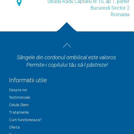
Strada Radu Captariu nr 15, ap 1, parter
Bucuresti Sector 2
Romania
Sângele din cordonul ombilical este valoros.
Permite-i copilului tău să-l păstreze!
Informatii utile
Despre noi
Testimoniale
Celule Stem
Tratamente
Cum functioneaza?
Oferta