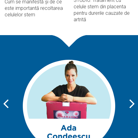
STUDIU: Tratament cu
Cum se manifestă și de ce
celule stem din placenta
este importantă recoltarea
pentru durerile cauzate de
celulelor stem
artrită