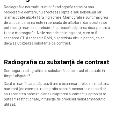
Radiografiile normale, cum ar fi radiografia toracică sau
radiografiile dentare, nu afectează laptele sau bebelușul, iar
mama poate alăpta fără îngrijorare. Mamografiile sunt mai greu
de citit când mama este în perioada de alăptare, dar acestea se
pot face și mama nu trebuie să oprească alăptarea doar pentru a
face o mamografie. Noile metode de imagistică, cum ar fi
scanarea CT și scanările RMN, nu prezintă niciun pericol, chiar
dacă se utilizează substanțe de contrast.
Radiografia cu substanță de contrast
Sunt sigure radiografiile cu substanță de contrast efectuate în
timpul alăptării?
Dacă o mamă care alăptează are o examinare folosind medicina
nucleară (de exemplu radiografia osoasă, scanarea miocardică
sau scanarea paratiroidiană), alăptarea și contactul apropiat ar
putea fi restricționate, în funcție de produsul radiofarmaceutic
utilizat.