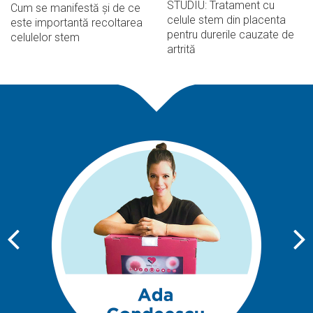
STUDIU: Tratament cu
Cum se manifestă și de ce
celule stem din placenta
este importantă recoltarea
pentru durerile cauzate de
celulelor stem
artrită