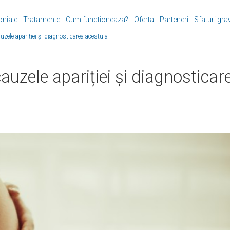
oniale
Tratamente
Cum functioneaza?
Oferta
Parteneri
Sfaturi gra
zele apariției și diagnosticarea acestuia
auzele apariției și diagnosticar