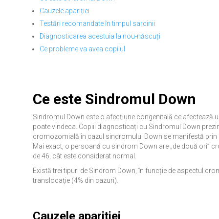
Cauzele apariției
Testări recomandate în timpul sarcinii
Diagnosticarea acestuia la nou-născuți
Ce probleme va avea copilul
Ce este Sindromul Down
Sindromul Down este o afecțiune congenitală ce afectează unul
poate vindeca. Copiii diagnosticați cu Sindromul Down prezintă 
cromozomială în cazul sindromului Down se manifestă prin p
Mai exact, o persoană cu sindrom Down are „de două ori” c
de 46, cât este considerat normal.
Există trei tipuri de Sindrom Down, în funcție de aspectul cr
translocaţie (4% din cazuri).
Cauzele apariției