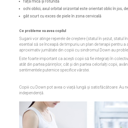
fața mică și rotundă
ochi oblici, axul orbital orizontal este orientat oblic în jos,
gât scurt cu exces de piele în zona cervicală
Ce probleme va avea copilul
Sugarii vor atinge reperele de creștere (statul în șezut, statul în
esential să se înceapă de timpuriu un plan de terapii pentru a a
aproximativ jumătate din copiii cu sindromul Down au proble
Este foarte important ca acești copii să fie integrați în colect
atât din partea părinților, cât și din partea celorlalți copii, av
sentimentele puternice specifice vârstei.
Copiii cu Down pot avea o viață lungă și satisfăcătoare. Au nevo
independență.