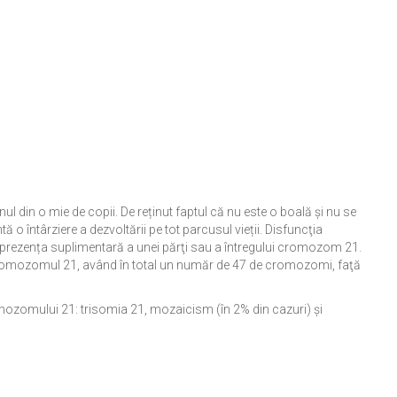
 din o mie de copii. De reținut faptul că nu este o boală și nu se
o întârziere a dezvoltării pe tot parcusul vieții. Disfuncţia
rezența suplimentară a unei părţi sau a întregului cromozom 21.
romozomul 21, având în total un număr de 47 de cromozomi, faţă
omozomului 21: trisomia 21, mozaicism (în 2% din cazuri) şi