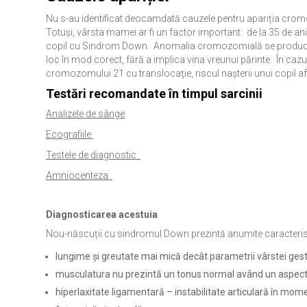
Nu s-au identificat deocamdată cauzele pentru apariția cromo
Totuși, vârsta mamei ar fi un factor important: de la 35 de an
copil cu Sindrom Down. Anomalia cromozomială se produce î
loc în mod corect, fără a implica vina vreunui părinte. În cazul 
cromozomului 21 cu translocaţie, riscul naşterii unui copil af
Testări recomandate în timpul sarcinii
Analizele de sânge
Ecografiile
Testele de diagnostic
Amniocenteza
Diagnosticarea acestuia
Nou-născuții cu sindromul Down prezintă anumite caracteris
lungime și greutate mai mică decât parametrii vârstei ges
musculatura nu prezintă un tonus normal având un aspect
hiperlaxitate ligamentară – instabilitate articulară în mome