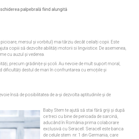
 deschiderea palpebrală fiind alungită
 picioare, mersul și vorbitul) mai târziu decât ceilalți copii. Este
juta copiii să dezvolte abilități motorii si lingvistice. De asemenea,
me cu auzul și vederea.
ivități, precum grădinițe și școli. Au nevoie de mult suport moral,
ând dificultăți destul de mari în confruntarea cu emoțiile și
ie însă de posibilitatea de a-și dezvolta aptitudinile și de
Baby Stem te ajută să stai fără griji și după
ce treci cu bine de perioada de sarcină,
aducând în România prima colaborare
exclusivă cu Seracell. Seracell este banca
de celule stem nr. 1 din Germania, care