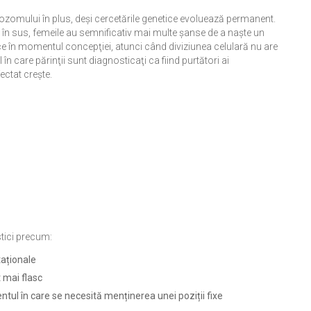
zomului în plus, deşi cercetările genetice evoluează permanent.
i în sus, femeile au semnificativ mai multe șanse de a naște un
n momentul concepţiei, atunci când diviziunea celulară nu are
în care părinţii sunt diagnosticaţi ca fiind purtători ai
ectat creşte.
tici precum:
taționale
 mai flasc
ntul în care se necesită menținerea unei poziții fixe