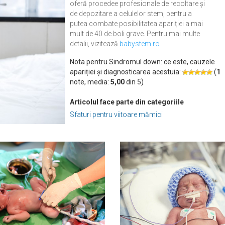
oferă procedee profesionale de recoltare și
de depozitare a celulelor stem, pentru a
putea combate posibilitatea apariției a mai
mult de 40 de boli grave. Pentru mai multe
detalii, vizitează
babystem.ro
Nota pentru Sindromul down: ce este, cauzele
apariției și diagnosticarea acestuia:
(
1
note, media:
5,00
din
5
)
Articolul face parte din categoriile
Sfaturi pentru viitoare mămici