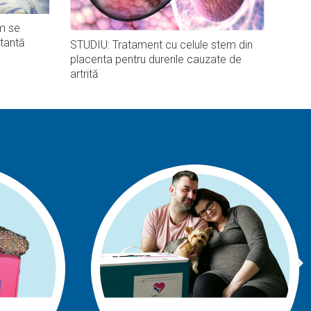
m se
tantă
STUDIU: Tratament cu celule stem din
placenta pentru durerile cauzate de
artrită