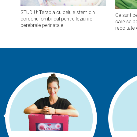
STUDIU: Terapia cu celule stem din
Ce sunt ce
cordonul ombilical pentru leziunile
care se po
cerebrale perinatale
recoltate 