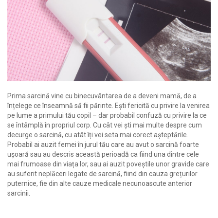
Prima sarcină vine cu binecuvântarea de a deveni mamă, de a
înțelege ce înseamnă să fii părinte. Ești fericită cu privire la venirea
pe lume a primului tău copil – dar probabil confuză cu privire la ce
se întâmplă în propriul corp. Cu cât vei ști mai multe despre cum
decurge o sarcină, cu atât îți vei seta mai corect așteptările.
Probabil ai auzit femei în jurul tău care au avut o sarcină foarte
ușoară sau au descris această perioadă ca fiind una dintre cele
mai frumoase din viața lor, sau ai auzit poveștile unor gravide care
au suferit neplăceri legate de sarcină, fiind din cauza grețurilor
puternice, fie din alte cauze medicale necunoascute anterior
sarcinii.