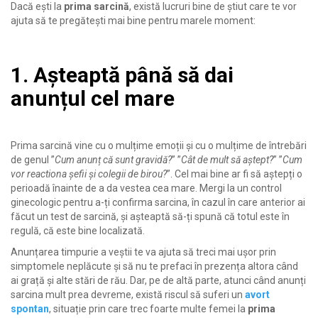
Dacă ești la
prima sarcină
, există lucruri bine de știut care te vor
ajuta să te pregătești mai bine pentru marele moment:
1. Așteaptă până să dai
anunțul cel mare
Prima sarcină vine cu o mulțime emoții și cu o mulțime de întrebări
de genul ”
Cum anunț că sunt gravidă?
” ”
Cât de mult să aștept?
” ”
Cum
vor reactiona șefii și colegii de birou?
”. Cel mai bine ar fi să aștepți o
perioadă înainte de a da vestea cea mare. Mergi la un control
ginecologic pentru a-ți confirma sarcina, în cazul în care anterior ai
făcut un test de sarcină, și așteaptă să-ți spună că totul este în
regulă, că este bine localizată.
Anunțarea timpurie a veștii te va ajuta să treci mai ușor prin
simptomele neplăcute și să nu te prefaci în prezența altora când
ai grață și alte stări de rău. Dar, pe de altă parte, atunci când anunți
sarcina mult prea devreme, există riscul să suferi un
avort
spontan
, situație prin care trec foarte multe femei la
prima