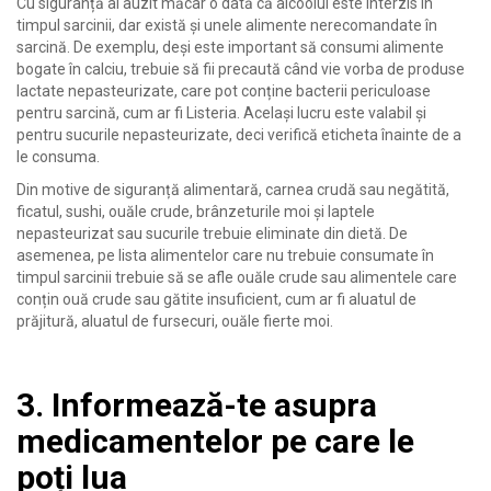
Cu siguranță ai auzit măcar o dată că alcoolul este interzis în
timpul sarcinii, dar există și unele alimente nerecomandate în
sarcină. De exemplu, deși este important să consumi alimente
bogate în calciu, trebuie să fii precaută când vie vorba de produse
lactate nepasteurizate, care pot conține bacterii periculoase
pentru sarcină, cum ar fi Listeria. Același lucru este valabil și
pentru sucurile nepasteurizate, deci verifică eticheta înainte de a
le consuma.
Din motive de siguranță alimentară, carnea crudă sau negătită,
ficatul, sushi, ouăle crude, brânzeturile moi și laptele
nepasteurizat sau sucurile trebuie eliminate din dietă. De
asemenea, pe lista alimentelor care nu trebuie consumate în
timpul sarcinii trebuie să se afle ouăle crude sau alimentele care
conțin ouă crude sau gătite insuficient, cum ar fi aluatul de
prăjitură, aluatul de fursecuri, ouăle fierte moi.
3. Informează-te asupra
medicamentelor pe care le
poți lua