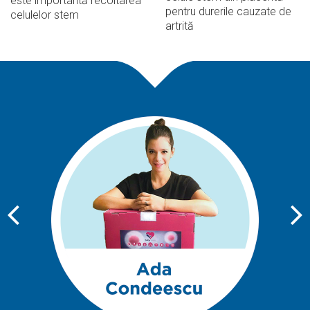
este importantă recoltarea
pentru durerile cauzate de
celulelor stem
artrită