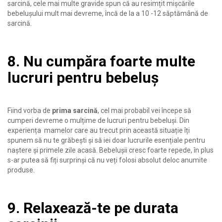
sarcină, cele mai multe gravide spun că au resimțit mișcările
bebelușului mult mai devreme, încă de la a 10 -12 săptămână de
sarcină.
8. Nu cumpăra foarte multe
lucruri pentru bebeluș
Fiind vorba de
prima sarcină
, cel mai probabil vei începe să
cumperi devreme o mulțime de lucruri pentru bebeluși. Din
experiența mamelor care au trecut prin această situație îți
spunem să nu te grăbești și să iei doar lucrurile esențiale pentru
naștere și primele zile acasă. Bebelușii cresc foarte repede, în plus
s-ar putea să fiți surprinși că nu veți folosi absolut deloc anumite
produse.
9. Relaxează-te pe durata