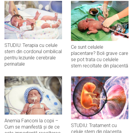
STUDIU: Terapia cu celule
Ce sunt celulele
stem din cordonul ombilical
placentare? Boli grave care
pentru leziunile cerebrale
se pot trata cu celulele
perinatale
stem recoltate din placentă
Anemia Fanconi la copii –
STUDIU: Tratament cu
Cum se manifestă și de ce
celule stem din placenta