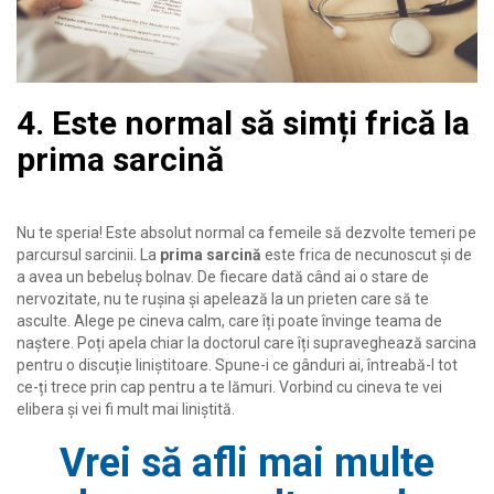
4. Este normal să simți frică la
prima sarcină
Nu te speria! Este absolut normal ca femeile să dezvolte temeri pe
parcursul sarcinii. La
prima sarcină
este frica de necunoscut și de
a avea un bebeluș bolnav. De fiecare dată când ai o stare de
nervozitate, nu te rușina și apelează la un prieten care să te
asculte. Alege pe cineva calm, care îți poate învinge teama de
naștere. Poți apela chiar la doctorul care îți supraveghează sarcina
pentru o discuție liniștitoare. Spune-i ce gânduri ai, întreabă-l tot
ce-ți trece prin cap pentru a te lămuri. Vorbind cu cineva te vei
elibera și vei fi mult mai liniștită.
Vrei să afli mai multe