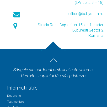
(L-V de la 9 – 18)
office@babystem.ro
Strada Radu Captariu nr 15, ap 1, parter
Bucuresti Sector 2
Romania
Sângele din cordonul ombilical este valoros.
Permite-i copilului tău să-l păstreze!
Informatii utile
Despre noi
Testimoniale