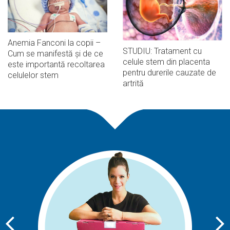
Anemia Fanconi la copii –
STUDIU: Tratament cu
Cum se manifestă și de ce
celule stem din placenta
este importantă recoltarea
pentru durerile cauzate de
celulelor stem
artrită