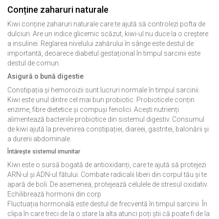
Conține zaharuri naturale
Kiwi conține zaharuri naturale care te ajută să controlezi pofta de
dulciuri. Are un indice glicemic scăzut, kiwi-ul nu duce la o creștere
a insulinei. Reglarea nivelului zahărului în sânge este destul de
importantă, deoarece diabetul gestațional în timpul sarcinii este
destul de comun.
Asigură o bună digestie
Constipația și hemoroizii sunt lucruri normale în timpul sarcinii.
Kiwi este unul dintre cel mai bun probiotic. Probioticele conțin
enzime, fibre dietetice și compuși fenolici. Acești nutrienți
alimentează bacteriile probiotice din sistemul digestiv. Consumul
de kiwi ajută la prevenirea constipației, diareei, gastritei, balonării și
a durerii abdominale.
Întărește sistemul imunitar
Kiwi este o sursă bogată de antioxidanți, care te ajută să protejezi
ARN-ul și ADN-ul fătului. Combate radicalii liberi din corpul tău și te
apară de boli. De asemenea, protejează celulele de stresul oxidativ.
Echilibrează hormonii din corp
Fluctuația hormonală este destul de frecventă în timpul sarcinii. În
clipa în care treci de la o stare la alta atunci poți știi că poate fi de la