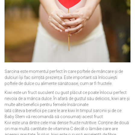
Sarcina este momentul perfect în care poftele de mâncare și de
dulciuri își fac simțită prezența. Este important să înlocuiești
poftele de dulce cu alimente sănătoase, cum ar fi fructele.
Kiwi este un fruct suculent cu gust plăcut ce poate înlocui perfect
nevoia de a mânca dulce. În afară de gustul său delicios, kiwi are și
multe alte beneficii pentru femeile însărcinate.
Iată câteva beneficii pe care le are kiwi în timpul sarcinii și de ce
Baby Stem vă recomandă să consumați acest fruct:
Kivi este una dintre cele mai dense fructe nutritive. Conține de două
ori mai multă cantitate de vitamina C decât o lămâie care are
aceeași greutate. În plus, kiwi este o sursă excelentă de fibre