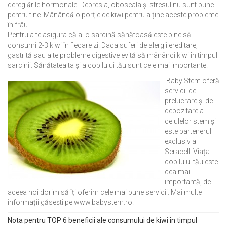
dereglările hormonale. Depresia, oboseala și stresul nu sunt bune
pentru tine. Mânâncă o porție de kiwi pentru a ține aceste probleme
în frâu.
Pentru a te asigura că ai o sarcină sănătoasă este bine să
consumi 2-3 kiwi în fiecare zi. Daca suferi de alergii ereditare,
gastrită sau alte probleme digestive evită să mânânci kiwi în timpul
sarcinii. Sănătatea ta și a copilului tău sunt cele mai importante.
Baby Stem oferă
servicii de
prelucrare și de
depozitare a
celulelor stem și
este partenerul
exclusiv al
Seracell. Viața
copilului tău este
cea mai
importantă, de
aceea noi dorim să îți oferim cele mai bune servicii. Mai multe
informații găsești pe www.babystem.ro.
Nota pentru TOP 6 beneficii ale consumului de kiwi în timpul