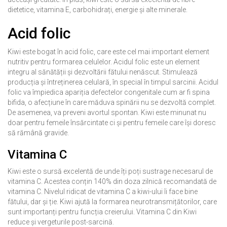
dietetice, vitamina E, carbohidrați, energie și alte minerale.
Acid folic
Kiwi este bogat în acid folic, care este cel mai important element
nutritiv pentru formarea celulelor. Acidul folic este un element
integru al sănătății și dezvoltării fătului nenăscut. Stimulează
producția și întreținerea celulară, în special în timpul sarcinii. Acidul
folic va împiedica apariția defectelor congenitale cum ar fi spina
bifida, o afecțiune în care măduva spinării nu se dezvoltă complet.
De asemenea, va preveni avortul spontan. Kiwi este minunat nu
doar pentru femeile însărcintate ci și pentru femeile care își doresc
să rămână gravide.
Vitamina C
Kiwi este o sursă excelentă de unde îți poți sustrage necesarul de
vitamina C. Acestea conțin 140% din doza zilnică recomandată de
vitamina C. Nivelul ridicat de vitamina C a kiwi-ului îi face bine
fătului, dar și ție. Kiwi ajută la formarea neurotransmițătorilor, care
sunt importanți pentru funcția creierului. Vitamina C din Kiwi
reduce și vergeturile post-sarcină.