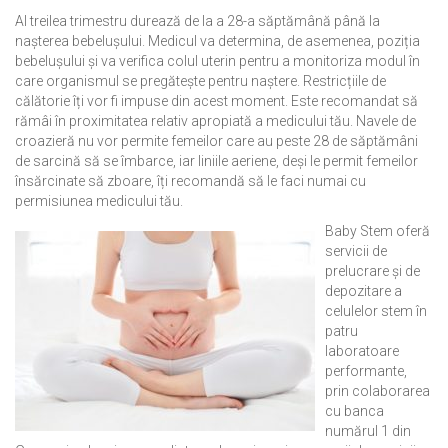
Al treilea trimestru durează de la a 28-a săptămână până la
nașterea bebelușului. Medicul va determina, de asemenea, poziția
bebelușului și va verifica colul uterin pentru a monitoriza modul în
care organismul se pregătește pentru naștere. Restricțiile de
călătorie îți vor fi impuse din acest moment. Este recomandat să
rămâi în proximitatea relativ apropiată a medicului tău. Navele de
croazieră nu vor permite femeilor care au peste 28 de săptămâni
de sarcină să se îmbarce, iar liniile aeriene, deși le permit femeilor
însărcinate să zboare, îți recomandă să le faci numai cu
permisiunea medicului tău.
Baby Stem oferă
servicii de
prelucrare și de
depozitare a
celulelor stem în
patru
laboratoare
performante,
prin colaborarea
cu banca
numărul 1 din