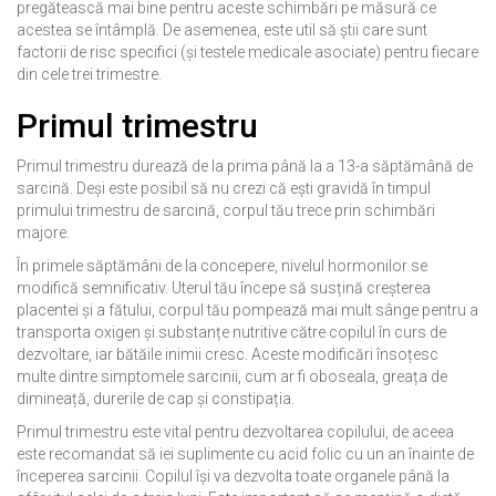
pregătească mai bine pentru aceste schimbări pe măsură ce
acestea se întâmplă. De asemenea, este util să știi care sunt
factorii de risc specifici (și testele medicale asociate) pentru fiecare
din cele trei trimestre.
Primul trimestru
Primul trimestru durează de la prima până la a 13-a săptămână de
sarcină. Deși este posibil să nu crezi că ești gravidă în timpul
primului trimestru de sarcină, corpul tău trece prin schimbări
majore.
În primele săptămâni de la concepere, nivelul hormonilor se
modifică semnificativ. Uterul tău începe să susțină creșterea
placentei și a fătului, corpul tău pompează mai mult sânge pentru a
transporta oxigen și substanțe nutritive către copilul în curs de
dezvoltare, iar bătăile inimii cresc. Aceste modificări însoțesc
multe dintre simptomele sarcinii, cum ar fi oboseala, greața de
dimineață, durerile de cap și constipația.
Primul trimestru este vital pentru dezvoltarea copilului, de aceea
este recomandat să iei suplimente cu acid folic cu un an înainte de
începerea sarcinii. Copilul își va dezvolta toate organele până la