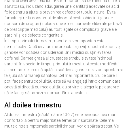
sfârșitul celei de-a treia luni. Este important să se mențină o dietă
sănătoasă, incluzând adăugarea unei cantități adecvate de acid
folic pentru a ajuta la prevenirea defectelor tubului neural. Evită
fumatul și redu consumul de alcool. Aceste obiceiuri și orice
consum de droguri (inclusiv unele medicamente eliberate pe bază
de prescripție medicală) au fost legate de complicații grave ale
sarcinii și de defecte congenitale .
În timpul primului trimestru, riscul de avort spontan este
semnificativ. Dacă iei vitamine prenatale și eviți substanțe nocive,
șansele vor scădea considerabil. Unii medici susțin evitarea
cofeinei. Carnea grasă și crustaceele trebuie evitate în timpul
sarcinii, în special în timpul primului trimestru. Aceste modificări
alimentare se cred că ajută la scăderea șansei de avort spontan și
te ajută să rămâneți sănătoși. Cel mai important lucru pe care îl
poți face pentru copilul tău este să vă angajați într-o comunicare
onestă și directă cu medicul tău cu privire la alegerile pe care vrei
să le faci și să urmezi recomandările acestuia.
Al doilea trimestru
Al doilea trimestru (săptămânile 13-27) este perioada cea mai
confortabilă pentru majoritatea femeilor însărcinate. Cele mai
multe dintre simptomele sarcinii timpurii vor dispărea treptat. Vei