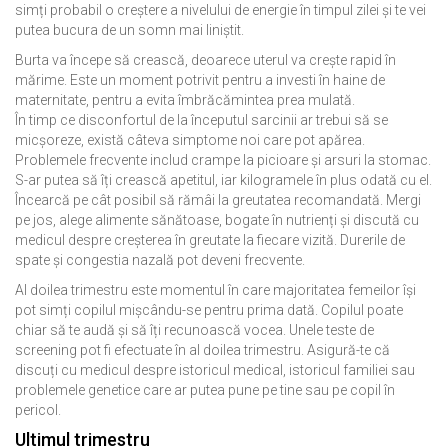
simți probabil o creștere a nivelului de energie în timpul zilei și te vei
putea bucura de un somn mai liniștit.
Burta va începe să crească, deoarece uterul va crește rapid în
mărime. Este un moment potrivit pentru a investi în haine de
maternitate, pentru a evita îmbrăcămintea prea mulată.
În timp ce disconfortul de la începutul sarcinii ar trebui să se
micșoreze, există câteva simptome noi care pot apărea.
Problemele frecvente includ crampe la picioare și arsuri la stomac.
S-ar putea să îți crească apetitul, iar kilogramele în plus odată cu el.
Încearcă pe cât posibil să rămâi la greutatea recomandată. Mergi
pe jos, alege alimente sănătoase, bogate în nutrienți și discută cu
medicul despre creșterea în greutate la fiecare vizită. Durerile de
spate și congestia nazală pot deveni frecvente.
Al doilea trimestru este momentul în care majoritatea femeilor își
pot simți copilul mișcându-se pentru prima dată. Copilul poate
chiar să te audă și să îți recunoască vocea. Unele teste de
screening pot fi efectuate în al doilea trimestru. Asigură-te că
discuți cu medicul despre istoricul medical, istoricul familiei sau
problemele genetice care ar putea pune pe tine sau pe copil în
pericol.
Ultimul trimestru