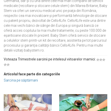
Germania, dar și cu una dintre cele mai mari companii de servicii
medicale (recoltare şi stocare celule stem) din Marea Britanie, Baby
Stem va oferi un serviciu medical unic pe piaţa din România,
respectiv cea mai inovatoare şi performantă tehnologie de stocare
cu patent propriu, dezvoltat de Cells4Life. Cells4Life este una dintre
cele mai vechi bănci de sânge din Europa şi singură bancă ce
oferă acces copilului la mai multe tratamente, cu peste 100.000 de
eşantioane stocate în prezent. Baby Stem oferă servicii de stocare
a celulelor stem printr-un kit de recoltare, asistenta pe tot parcursul
procesului şi garanţia calităţii băncii Cells4Life. Pentru mai multe
detalii vizitaţi babystem.ro.
Voteaza Trimestrele sarcinii pe intelesul viitoarelor mamici:
Articolul face parte din categoriile
Sarcina pe săptămani