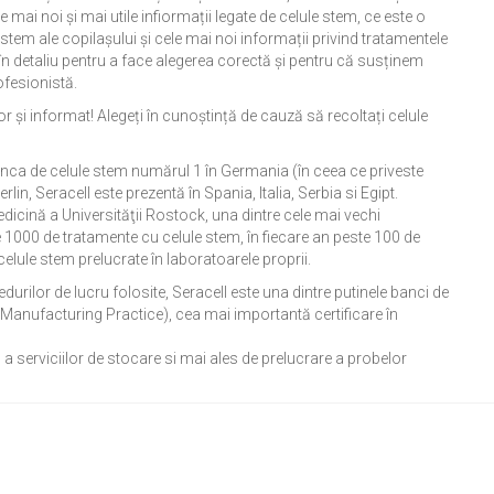
 mai noi și mai utile infiormații legate de celule stem, ce este o
 stem ale copilașului și cele mai noi informații privind tratamentele
în detaliu pentru a face alegerea corectă și pentru că susținem
ofesionistă.
or și informat! Alegeți în cunoștință de cauză să recoltați celule
anca de celule stem numărul 1 în Germania (în ceea ce priveste
erlin, Seracell este prezentă în Spania, Italia, Serbia si Egipt.
dicină a Universităţii Rostock, una dintre cele mai vechi
te 1000 de tratamente cu celule stem, în fiecare an peste 100 de
 celule stem prelucrate în laboratoarele proprii.
edurilor de lucru folosite, Seracell este una dintre putinele banci de
anufacturing Practice), cea mai importantă certificare în
 serviciilor de stocare si mai ales de prelucrare a probelor