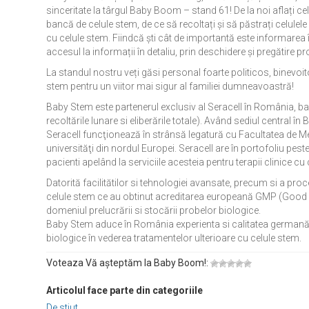
sinceritate la târgul Baby Boom – stand 61! De la noi aflați cele
bancă de celule stem, de ce să recoltați și să păstrați celulele
cu celule stem. Fiindcă ști cât de importantă este informarea 
accesul la informații în detaliu, prin deschidere și pregătire pr
La standul nostru veți găsi personal foarte politicos, binevoit
stem pentru un viitor mai sigur al familiei dumneavoastră!
Baby Stem este partenerul exclusiv al Seracell în România, b
recoltările lunare si eliberările totale). Având sediul central în B
Seracell funcţionează în strânsă legatură cu Facultatea de Me
universităţi din nordul Europei. Seracell are în portofoliu pes
pacienti apelând la serviciile acesteia pentru terapii clinice cu
Datorită facilitătilor si tehnologiei avansate, precum si a proc
celule stem ce au obtinut acreditarea europeană GMP (Good M
domeniul prelucrării si stocării probelor biologice.
Baby Stem aduce în România experienta si calitatea germană a
biologice în vederea tratamentelor ulterioare cu celule stem.
Voteaza Vă așteptăm la Baby Boom!:
Articolul face parte din categoriile
De stiut