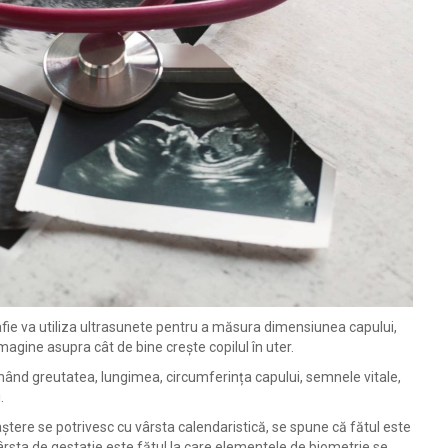
afie va utiliza ultrasunete pentru a măsura dimensiunea capului,
agine asupra cât de bine crește copilul în uter.
ând greutatea, lungimea, circumferința capului, semnele vitale,
.
ștere se potrivesc cu vârsta calendaristică, se spune că fătul este
ârsta de gestație este fătul la care elementele de biometrie se