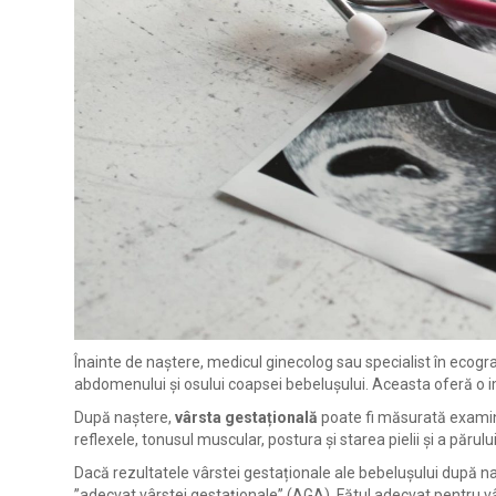
Înainte de naștere, medicul ginecolog sau specialist în ecogr
abdomenului și osului coapsei bebelușului. Aceasta oferă o im
După naștere,
vârsta gestațională
poate fi măsurată examin
reflexele, tonusul muscular, postura și starea pielii și a părului
Dacă rezultatele vârstei gestaționale ale bebelușului după na
”adecvat vârstei gestaționale” (AGA). Fătul adecvat pentru v