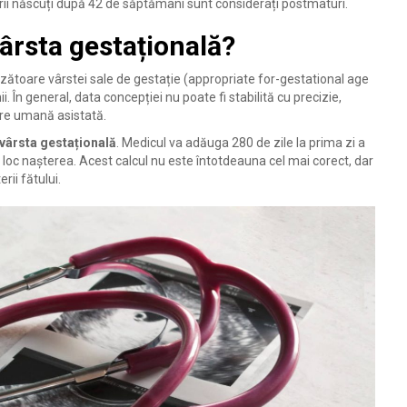
rii născuți după 42 de săptămâni sunt considerați postmaturi.
ârsta gestațională?
nzătoare vârstei sale de gestație (appropriate for-gestational age
 În general, data concepției nu poate fi stabilită cu precizie,
ere umană asistată.
vârsta gestațională
. Medicul va adăuga 280 de zile la prima zi a
a loc nașterea. Acest calcul nu este întotdeauna cel mai corect, dar
rii fătului.