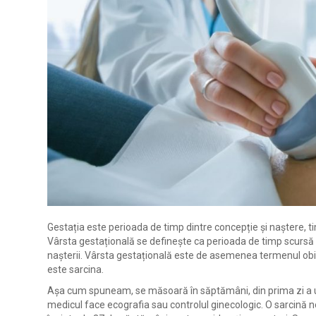
Gestația este perioada de timp dintre concepție și naștere, t
Vârsta gestațională se defineşte ca perioada de timp scursă d
naşterii. Vârsta gestațională este de asemenea termenul obișn
este sarcina.
Așa cum spuneam, se măsoară în săptămâni, din prima zi a ult
medicul face ecografia sau controlul ginecologic. O sarcină n