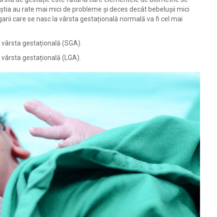
știa au rate mai mici de probleme și deces decât bebelușii mici
arii care se nasc la vârsta gestațională normală va fi cel mai
u vârsta gestațională (SGA).
 vârsta gestațională (LGA).