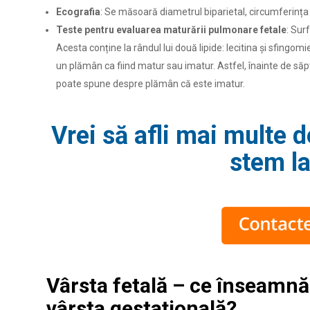
Ecografia
: Se măsoară diametrul biparietal, circumferinț
Teste pentru evaluarea maturării pulmonare fetale
: Sur
Acesta conține la rândul lui două lipide: lecitina și sfingom
un plămân ca fiind matur sau imatur. Astfel, înainte de s
poate spune despre plămân că este imatur.
Vrei să afli mai multe 
stem la
Vârsta fetală – ce înseamnă 
vârsta gestațională?