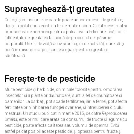
Supraveghează-ţi greutatea
Cu toţii ştim riscurile pe care le poate aduce excesul de greutate,
dar şi la polul opus exista la fel de multe riscuri. Ciclul menstrual şi
producerea de hormoni pentru a putea ovula în fiecare lună, pot fi
influenţate de greutatea ta, adică de procentul de grăsime
corporală. Un stil de viaţă activ şi un regim de activităţi care să-ţi
pună în mişcare corpul, sunt esenţiale pentru o greutate
sănătoasă.
Fereşte-te de pesticide
Multe pesticide şi herbicide, chimicale folosite pentru omorârea
insectelor şi a plantelor dăunătoare, sunt la fel de dăunătoare şi
oamenilor. La bărbaţi, pot scade fertilitatea, iar la femei, pot afecta
fertilitatea prin inhibarea funcţiei ovariene, şi întreruperea ciclului
mestrual. Un studiu publicat în martie 2015, de către
Reproducerea
Umană
, este primul care arata ca consumul de fructe şi legume cu
pesticide, poate afecta calitatea sau volumul de spermă. Evită
astfel pe cât posibil aceste pesticide, şi optează pentru fructe şi