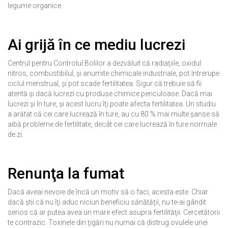
legume organice.
Ai grijă în ce mediu lucrezi
Centrul pentru Controlul Bolilor a dezvăluit că radiaţiile, oxidul
nitros, combustibilul, şi anumite chimicale industriale, pot întrerupe
ciclul menstrual, şi pot scade fertilitatea. Sigur că trebuie să fii
atentă şi dacă lucrezi cu produse chimice periculoase. Dacă mai
lucrezi şi în ture, şi acest lucru îţi poate afecta fertilitatea. Un studiu
a arătat că cei care lucrează în ture, au cu 80 % mai multe şanse să
aibă probleme de fertilitate, decât cei care lucrează în ture normale
de zi.
Renunţa la fumat
Dacă aveai nevoie de încă un motiv să o faci, acesta este. Chiar
dacă ştii că nu îţi aduc niciun beneficiu sănătăţii, nu te-ai gândit
serios că ar putea avea un mare efect asupra fertilităţii. Cercetătorii
te contrazic. Toxinele din ţigări nu numai că distrug ovulele unei