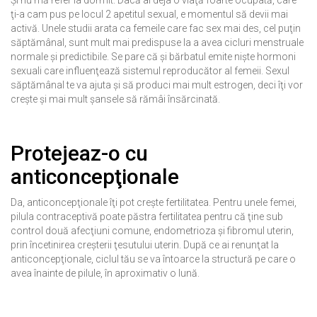
Şi nu mă refer la dormit. Dacă ai deja o viaţă foarte ocupată, care
ţi-a cam pus pe locul 2 apetitul sexual, e momentul să devii mai
activă. Unele studii arata ca femeile care fac sex mai des, cel puţin
săptămânal, sunt mult mai predispuse la a avea cicluri menstruale
normale şi predictibile. Se pare că şi bărbatul emite nişte hormoni
sexuali care influenţează sistemul reproducător al femeii. Sexul
săptămânal te va ajuta şi să produci mai mult estrogen, deci îţi vor
creşte şi mai mult şansele să rămâi însărcinată.
Protejeaz-o cu
anticoncepţionale
Da, anticoncepţionale îţi pot creşte fertilitatea. Pentru unele femei,
pilula contraceptivă poate păstra fertilitatea pentru că ţine sub
control două afecţiuni comune, endometrioza şi fibromul uterin,
prin încetinirea creşterii ţesutului uterin. După ce ai renunţat la
anticoncepţionale, ciclul tău se va întoarce la structură pe care o
avea înainte de pilule, în aproximativ o lună.