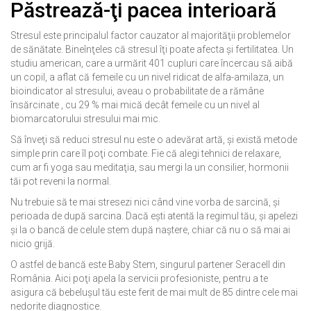
Păstrează-ţi pacea interioară
Stresul este principalul factor cauzator al majorităţii problemelor
de sănătate. Bineînţeles că stresul îţi poate afecta şi fertilitatea. Un
studiu american, care a urmărit 401 cupluri care încercau să aibă
un copil, a aflat că femeile cu un nivel ridicat de alfa-amilaza, un
bioindicator al stresului, aveau o probabilitate de a rămâne
însărcinate , cu 29 % mai mică decât femeile cu un nivel al
biomarcatorului stresului mai mic.
Să înveţi să reduci stresul nu este o adevărat artă, şi există metode
simple prin care îl poţi combate. Fie că alegi tehnici de relaxare,
cum ar fi yoga sau meditaţia, sau mergi la un consilier, hormonii
tăi pot reveni la normal.
Nu trebuie să te mai stresezi nici când vine vorba de sarcină, şi
perioada de după sarcina. Dacă eşti atentă la regimul tău, şi apelezi
şi la o bancă de celule stem după naştere, chiar că nu o să mai ai
nicio grijă.
O astfel de bancă este Baby Stem, singurul partener Seracell din
România. Aici poţi apela la servicii profesioniste, pentru a te
asigura că bebeluşul tău este ferit de mai mult de 85 dintre cele mai
nedorite diagnostice.