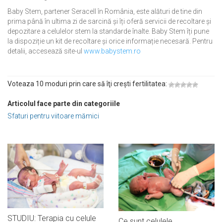
Baby Stem, partener Seracell în România, este alături de tine din
prima până în ultima zi de sarcină și îți oferă servicii de recoltare și
depozitare a celulelor stem la standarde înalte. Baby Stem îți pune
la dispoziție un kit de recoltare și orice informație necesară. Pentru
detalii, accesează site-ul
www.babystem.ro
Voteaza 10 moduri prin care să îţi creşti fertilitatea:
Articolul face parte din categoriile
Sfaturi pentru viitoare mămici
STUDIU: Terapia cu celule
Ce sunt celulele