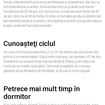
femei, intervenind în procesul de fertilizare şi implantare, dar duc şi
la îmbătrânirea ovarelor. Asta înseamnă că ovarele unei femei
fumătoare de 35 de ani, vor funcţiona ca cele ale unei femei de 42
de ani, deci nu la fel de fertile. În timp ce fumatul produce deteriorări
permanente asupra ovarelor, renunţarea la acest viciu poate aduce
înapoi unele din funcţiile pierdute.
Cunoaşteţi ciclul
Un ciclu normal durează între 21 şi 35 de zile(începi să numeri din
prima zi a menstruaţiei). Dacă este mai lung, să spunem, 42 de zile,
înseamnă că ovulezi mult mai rar decât ar trebui, şi ar trebui să
consulţi un medic specialist. Când eşti pregătită să concepi,
găseşte acea fereastră de fertilitate, şi fă sex în mod regulat.
Petrece mai mult timp în
dormitor