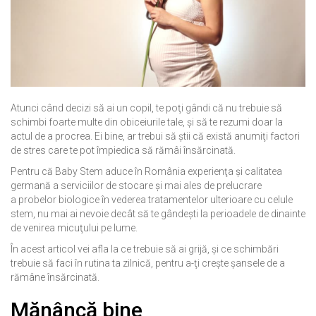
Atunci când decizi să ai un copil, te poţi gândi că nu trebuie să
schimbi foarte multe din obiceiurile tale, şi să te rezumi doar la
actul de a procrea. Ei bine, ar trebui să ştii că există anumiţi factori
de stres care te pot împiedica să rămâi însărcinată.
Pentru că Baby Stem aduce în România experienţa şi calitatea
germană a serviciilor de stocare şi mai ales de prelucrare
a probelor biologice în vederea tratamentelor ulterioare cu celule
stem, nu mai ai nevoie decât să te gândeşti la perioadele de dinainte
de venirea micuţului pe lume.
În acest articol vei afla la ce trebuie să ai grijă, şi ce schimbări
trebuie să faci în rutina ta zilnică, pentru a-ţi creşte şansele de a
rămâne însărcinată.
Mănâncă bine