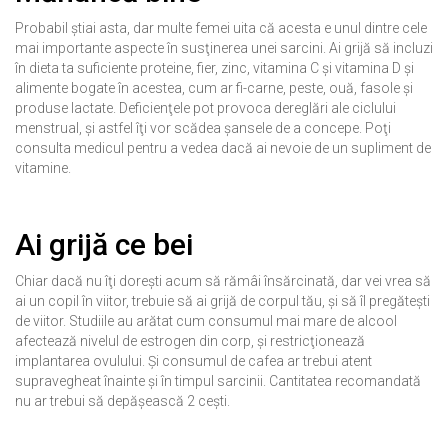
Probabil ştiai asta, dar multe femei uita că acesta e unul dintre cele
mai importante aspecte în susţinerea unei sarcini. Ai grijă să incluzi
în dieta ta suficiente proteine, fier, zinc, vitamina C şi vitamina D şi
alimente bogate în acestea, cum ar fi-carne, peste, ouă, fasole şi
produse lactate. Deficienţele pot provoca dereglări ale ciclului
menstrual, şi astfel îţi vor scădea şansele de a concepe. Poţi
consulta medicul pentru a vedea dacă ai nevoie de un supliment de
vitamine.
Ai grijă ce bei
Chiar dacă nu îţi doreşti acum să rămâi însărcinată, dar vei vrea să
ai un copil în viitor, trebuie să ai grijă de corpul tău, şi să îl pregăteşti
de viitor. Studiile au arătat cum consumul mai mare de alcool
afectează nivelul de estrogen din corp, şi restricţionează
implantarea ovulului. Şi consumul de cafea ar trebui atent
supravegheat înainte şi în timpul sarcinii. Cantitatea recomandată
nu ar trebui să depăşească 2 ceşti.