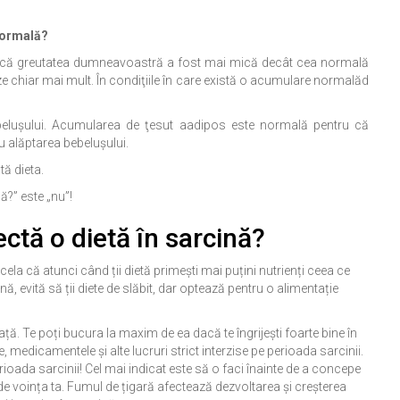
normală?
 Dacă greutatea dumneavoastră a fost mai mică decât cea normală
 chiar mai mult. În condiţiile în care există o acumulare normalăd
beluşului. Acumularea de ţesut aadipos este normală pentru că
u alăptarea bebeluşului.
ă dieta.
ă?” este „nu”!
ctă o dietă în sarcină?
ela că atunci când ții dietă primești mai puțini nutrienți ceea ce
nă, evită să ții diete de slăbit, dar optează pentru o alimentație
ță. Te poți bucura la maxim de ea dacă te îngrijești foarte bine în
ele, medicamentele și alte lucruri strict interzise pe perioada sarcinii.
rioada sarcinii! Cel mai indicat este să o faci înainte de a concepe
 de voința ta. Fumul de țigară afectează dezvoltarea și creșterea