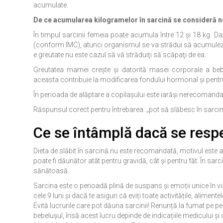
acumulate.
De ce acumularea kilogramelor în sarcină se consideră 
În timpul sarcinii femeia poate acumula între 12 şi 18 kg.
(conform IMC), atunci organismul se va strădui să acumuleze
e greutate nu este cazul să vă străduiţi să scăpaţi de ea.
Greutatea mamei creşte şi datorită masei corporale a be
aceasta contribuie la modificarea fondului hormonal şi pentr
În perioada de alăptare a copilaşului este iarăşi nerecomandat
Răspunsul corect pentru întrebarea: „pot să slăbesc în sarcin
Ce se întâmplă dacă se respe
Dieta de slăbit în sarcină nu este recomandată, motivul este ac
poate fi dăunător atât pentru gravidă, cât și pentru făt. În sarci
sănătoasă.
Sarcina este o perioadă plină de suspans și emoții unice în via
cele 9 luni și dacă te asiguri că eviți toate activitățile, aliment
Evită lucrurile care pot dăuna sarcinii! Renunță la fumat pe pe
bebelușul, însă acest lucru depinde de indicațiile medicului și