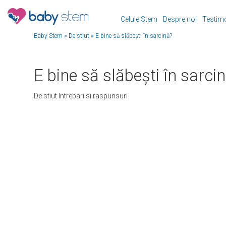
Celule Stem
Despre noi
Testim
Baby Stem
»
De stiut
»
E bine să slăbeşti în sarcină?
E bine să slăbeşti în sarci
De stiut
Intrebari si raspunsuri