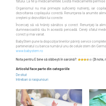
fătului. La fel și medicamentele. Există medicamente permise și
Organismul nu mai primeşte suficienţi nutrienţi, iar copila
dezvoltarea copilaşului corectă. Renunţarea la anumite alim
creşterii şi dezvoltării lui corecte.
Încercaţi să vă hrăniţi sănătos şi corect. Renunţaţi la ali
dumneavoastră rău în această perioadă. Cereţi sfatul medic
corect şi mai variat.
BabyStem pune la dispoziţia tinerilor părinţi servicii complete 
parteneriatul cu banca numărul unu de celule stem din Germani
www.babystem.ro
Nota pentru E bine să slăbeşti în sarcină?:
(
3
note, 
Articolul face parte din categoriile
De stiut
Intrebari si raspunsuri