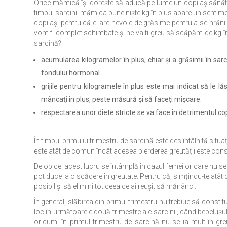
Orice mămică îşi doreşte să aducă pe lume un copilaş sănătos ş
timpul sarcinii mămica pune nişte kg în plus apare un sentime
copilaş, pentru că el are nevoie de grăsime pentru a se hrăni 
vom fi complet schimbate şi ne va fi greu să scăpăm de kg î
sarcină?
acumularea kilogramelor în plus, chiar şi a grăsimii în s
fondului hormonal.
grijile pentru kilogramele în plus este mai indicat să le lă
mâncaţi în plus, peste măsură şi să faceţi mişcare.
respectarea unor diete stricte se va face în detrimentul cop
În timpul primului trimestru de sarcină este des întâlnită situa
este atât de comun încât adesea pierderea greutății este cons
De obicei acest lucru se întâmplă în cazul femeilor care nu se
pot duce la o scădere în greutate. Pentru că, simțindu-te atât 
posibil și să elimini tot ceea ce ai reușit să mănânci.
În general, slăbirea din primul trimestru nu trebuie să constit
loc în următoarele două trimestre ale sarcinii, când bebelușul
oricum, în primul trimestru de sarcină nu se ia mult în gr