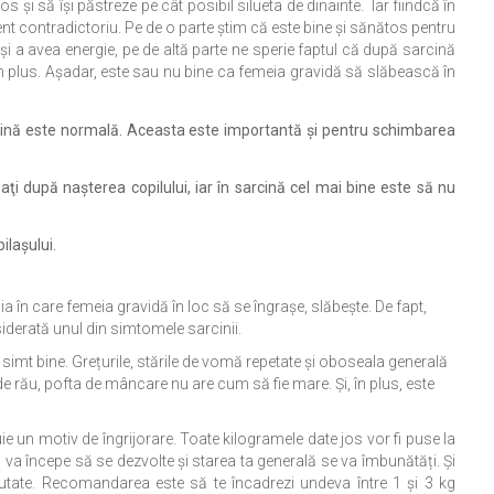
i să îşi păstreze pe cât posibil silueta de dinainte. Iar fiindcă în
nt contradictoriu. Pe de o parte ştim că este bine şi sănătos pentru
şi a avea energie, pe de altă parte ne sperie faptul că după sarcină
n plus. Aşadar, este sau nu bine ca femeia gravidă să slăbească în
arcină este normală. Aceasta este importantă şi pentru schimbarea
saţi după naşterea copilului, iar în sarcină cel mai bine este să nu
ilaşului.
ția în care femeia gravidă în loc să se îngrașe, slăbește. De fapt,
iderată unul din simtomele sarcinii.
 simt bine. Grețurile, stările de vomă repetate și oboseala generală
de rău, pofta de mâncare nu are cum să fie mare. Și, în plus, este
uie un motiv de îngrijorare. Toate kilogramele date jos vor fi puse la
 va începe să se dezvolte și starea ta generală se va îmbunătăți. Și
eutate. Recomandarea este să te încadrezi undeva între 1 și 3 kg