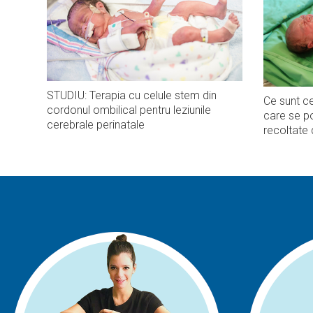
STUDIU: Terapia cu celule stem din
Ce sunt ce
cordonul ombilical pentru leziunile
care se po
cerebrale perinatale
recoltate 