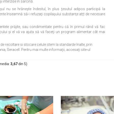
 interzise în sarcină.
şul nu se hrăneşte îndestul, în plus ţesutul adipos participă la
ente înseamnă să-i refuzaţi copilaşului substanţe atţt de necesare
mentele prăjite, sau condimentate pentru că în primul rând vă fac
ului şi el vă va ajuta să vă faceţi un program alimentar cât mai
de recoltare si stocare celule stem la standarde înalte, prin
a, Seracell. Pentru mai multe informaţii, accesaţi site-ul
media:
3,67
din
5
)