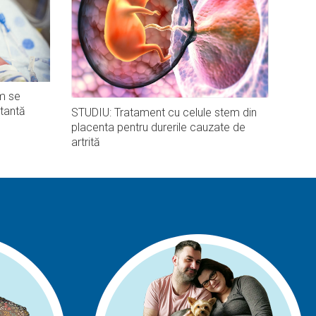
m se
tantă
STUDIU: Tratament cu celule stem din
placenta pentru durerile cauzate de
artrită