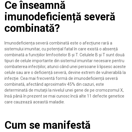
Ce înseamnă
imunodeficiență severă
combinată?
Imunodeficiența severă combinată este o afecțiune rară a
sistemului imunitar, cu potențial fatal în care există o absență
combinată a funcțiilor limfocitelor B și T. Celulele B și T sunt două
tipuri de celule importante din sistemul imunitar necesare pentru
combaterea infecțiilor, atunci când unei persoane îi lipsesc aceste
celule sau are o deficiență severă, devine extrem de vulnerabilă la
infecție. Cea mai frecventă formă de imunodeficiență severă
combinată, afectând aproximativ 45% din cazuri, este
determinată de mutaţii la nivelul unei gene de pe cromozomul X,
însă până în prezent se mai cunosc încă alte 11 defecte genetice
care cauzează această maladie.
Cum se manifestă