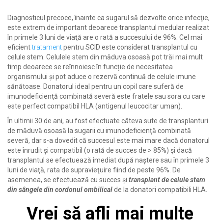
Diagnosticul precoce, înainte ca sugarul să dezvolte orice infecţie,
este extrem de important deoarece transplantul medular realizat
în primele 3 luni de viaţă are o rată a succesului de 96%. Cel mai
eficient
tratament
pentru SCID este considerat transplantul cu
celule stem. Celulele stem din măduva osoasă pot trăi mai mult
timp deoarece se reînnoiesc în funcție de necesitatea
organismului și pot aduce o rezervă continuă de celule imune
sănătoase.
Donatorul ideal pentru un copil care suferă de
imunodeficienţă combinată severă
este fratele sau sora cu care
este perfect compatibil HLA (antigenul leucocitar uman).
În ultimii 30 de ani, au fost efectuate câteva sute de transplanturi
de măduvă osoasă la sugarii cu
imunodeficienţă combinată
severă
, dar s-a dovedit că succesul este mai mare dacă donatorul
este înrudit şi compatibil (o rată de succes de > 85%) şi dacă
transplantul se efectuează imediat după naştere sau în primele 3
luni de viaţă, rata de supravieţuire fiind de peste 96%. De
asemenea, se efectuează cu succes şi
transplant de celule stem
din sângele din cordonul ombilical
de la donatori compatibili HLA.
Vrei să afli mai multe