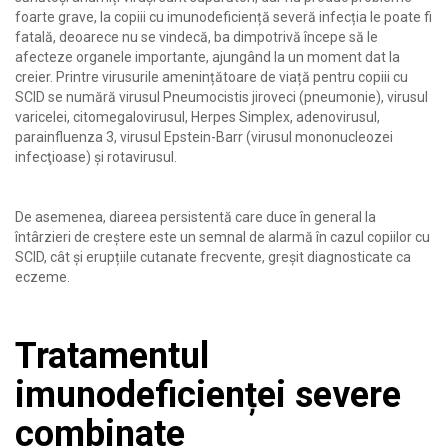
foarte grave, la copiii cu imunodeficiență severă infecția le poate fi
fatală, deoarece nu se vindecă, ba dimpotrivă începe să le
afecteze organele importante, ajungând la un moment dat la
creier. Printre virusurile amenințătoare de viață pentru copiii cu
SCID se numără virusul Pneumocistis jiroveci (pneumonie), virusul
varicelei, citomegalovirusul, Herpes Simplex, adenovirusul,
parainfluenza 3, virusul Epstein-Barr (virusul mononucleozei
infecţioase) şi rotavirusul.
De asemenea, diareea persistentă care duce în general la
întârzieri de creștere este un semnal de alarmă în cazul copiilor cu
SCID, cât și erupțiile cutanate frecvente, greșit diagnosticate ca
eczeme.
Tratamentul
imunodeficienței severe
combinate