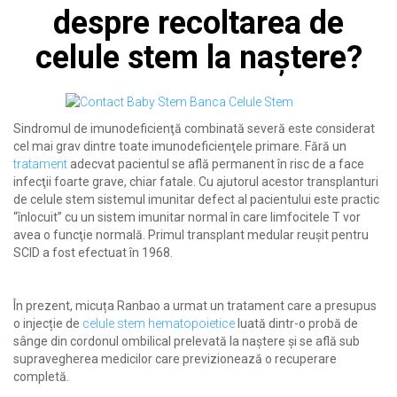
despre recoltarea de
celule stem la naștere?
Sindromul de imunodeficienţă combinată severă este considerat
cel mai grav dintre toate imunodeficienţele primare. Fără un
tratament
adecvat pacientul se află permanent în risc de a face
infecţii foarte grave, chiar fatale. Cu ajutorul acestor transplanturi
de celule stem sistemul imunitar defect al pacientului este practic
“înlocuit” cu un sistem imunitar normal în care limfocitele T vor
avea o funcţie normală. Primul transplant medular reușit pentru
SCID a fost efectuat în 1968.
În prezent, micuța Ranbao a urmat un tratament care a presupus
o injecție de
celule stem hematopoietice
luată dintr-o probă de
sânge din cordonul ombilical prelevată la naștere și se află sub
supravegherea medicilor care previzionează o recuperare
completă.