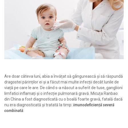
Are doar câteva luni, abia a învățat să gângurească și să răspundă
dragostei părinților ei și a făcut mai multe infecții decât lunile de
viață pe care le are. De când s-a născut a suferit de tuse, ganglioni
limfatici inflamați și o infecție pulmonară gravă. Micuța Ranbao
din China a fost diagnosticată cu o boală foarte gravă, fatală dacă
nu era diagnosticată și tratată la timp:
imunodeficiență severă
combinată
.