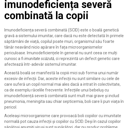
imunodeficiența severă
combinată la copii
Imunodeficiența severă combinată (SCID) este o boală genetică
gravă a sistemului imunitar, care dacă nu este detectată în primele
săptămâni de viață, copilul poate muri, organismul său foarte
tânăr neavând nicio apărare în fața microorganismelor
periculoase. Imunodeficiențele în general nu sunt ceea ce mulți
cunosc a fi
imunitate scăzută
, ci reprezintă un defect genetic care
afectează într-adevăr sistemul imunitar.
Această boală se manifestă la copiii mici sub forma unui număr
excesiv de infecții. Dar, aceste infecții nu sunt similare cu cele de
care suferă un copil normal mai ales dacă a intrat în colectivitate,
ca de exemplu răcelile frecvente. Infecțiile unui bebeluș cu
imunodeficiență severă combinată sunt mult mai grave și includ
pneumonia, meningita sau chiar septicemia, boli care îi pun viața în
pericol.
Aceleași microorganisme care provoacă boli copiilor cu imunitate
normală pot cauza infecții și copiilor cu SCID. Deși în cazul copiilor
sănătoși anumiți viruși sunt supărători, dar nu produc probleme