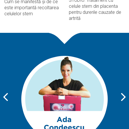
STUDIU: Tratament cu
Cum se manifestă și de ce
celule stem din placenta
este importantă recoltarea
pentru durerile cauzate de
celulelor stem
artrită