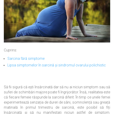
Cuprins:
Sarcina fără simptome
Lipsa simptomelor în sarcină și sindromul ovarului polichistic
Să fii sigură că ești însărcinată dar să nu ai niciun simptom sau să
suferi de schimbări majore poate fi îngrijorător. Însă, realitatea este
că fiecare femeie răspunde la sarcină diferit. În timp ce unele femei
experimentează senzația de dureri de sâni, somnolență sau greață
matinală în primul trimestru de sarcină, este posibil să fiți
însărcinată și să nu manifestați niciun astfel de simptom.