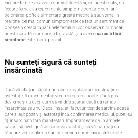
Fiecare femeie va avea o sarcină diferită și, din acest motiv, nu
fiecare femeie va experimenta simptome comune cum ar fi
balonarea, poftele alimentare, greața matinală sau voma. În
realitate, cel mai comun simptom este de fapt un sentiment de
oboseală crescută, iar unele femei nu vor observa nici măcar
acest lucru. Prin urmare, a fi gravidă și a avea o
sarcină fără
simptome
este foarte posibil.
Nu sunteți sigură că sunteți
însărcinată
Dacă vă aflați în săptămâna dintre ovulație și menstruație și
așteptați să experimentați vreun simptom, poate fi încă prea
devreme și nu aveți cum să vă dați seama dacă ați rămas
însărcinată sau nu. Dacă, însă, ați făcut un test de sarcină acasă
care a ieșit pozitiv și așteptați încă confirmarea medicului, puteți să
fiți însărcinată fără manifestări. Important este ca, în ambele
cazuri, să aveți grijă de dumneavoastră și să vă înarmați cu
răbdare, veți confirma sau nu sarcina dumneavoastră foarte