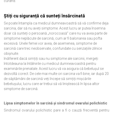
curând.
Știți cu siguranță că sunteți însărcinată
Se poate întampla ca medicul dumneavoastră să vă confirme deja
sarcina, dar să nu aveți simptome. Acest lucru ar putea însemna
doar că sunteți o persoană „norocoasă” care nu va avea parte de
simptome neplăcute de sarcină, cum ar fi balonarea sau pofta
excesivă. Unele femei vor avea, de asemenea, simptome de
sarcină care trec neobservate, confundate cu senzațiile zilnice
obișnuite.
Indiferent dacă simțiți sau nu simptome ale sarcinii, mergeți
întotdeauna la întâlnirile cu medicul dumneavoastră pentru
examinările prenatale. Acest lucru vă va asigura că bebelușul se
dezvoltă corect. De cele mai multe ori sarcina va fi bine, iar după 20
de săptămâni de sarcină veți începe să simțiți mișcările
bebelușului, lucru care ar trebui să vă liniștească în lipsa altor
simptome de sarcină.
Lipsa simptomelor în sarcină și sindromul ovarului polichistic
Sindromul ovarului polichistic pare a fi o cauză frecventă pentru