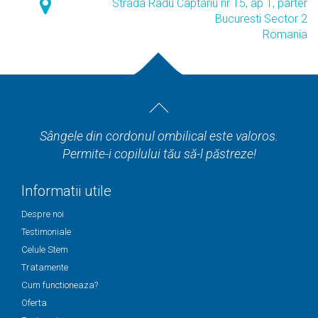
Strada Radu Captariu nr 15, ap 1, parter
Bucuresti Sector 2
Romania
Sângele din cordonul ombilical este valoros.
Permite-i copilului tău să-l păstreze!
Informatii utile
Despre noi
Testimoniale
Celule Stem
Tratamente
Cum functioneaza?
Oferta