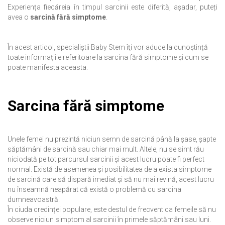
Experiența fiecăreia în timpul sarcinii este diferită, așadar, puteți
avea o
sarcină fără simptome
.
În acest articol, specialiştii Baby Stem îţi vor aduce la cunoștință
toate informaţiile referitoare la sarcina fără simptome și cum se
poate manifesta aceasta.
Sarcina fără simptome
Unele femei nu prezintă niciun semn de sarcină până la șase, șapte
săptămâni de sarcină sau chiar mai mult. Altele, nu se simt rău
niciodată pe tot parcursul sarcinii și acest lucru poate fi perfect
normal. Există de asemenea și posibilitatea de a exista simptome
de sarcină care să dispară imediat și să nu mai revină, acest lucru
nu înseamnă neapărat că există o problemă cu sarcina
dumneavoastră.
În ciuda credinței populare, este destul de frecvent ca femeile să nu
observe niciun simptom al sarcinii în primele săptămâni sau luni.