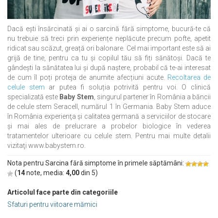
Dacă ești însărcinată și ai o sarcină fără simptome, bucură-te că
nu trebuie să treci prin experiențe neplăcute precum pofte, apetit
ridicat sau scăzut, greață ori balonare. Cel mai important este să ai
grijă de tine, pentru ca tu și copilul tău să fiți sănătoși. Dacă te
gândești la sănătatea lui și după naștere, probabil că te-ai interesat
de cum îl poți proteja de anumite afecțiuni acute.
Recoltarea de
celule stem
ar putea fi soluția potrivită pentru voi. O clinică
specializată este
Baby Stem
, singurul partener în România a băncii
de celule stem Seracell, numărul 1 în Germania. Baby Stem aduce
în România experienţa şi calitatea germană a serviciilor de stocare
şi mai ales de prelucrare a probelor biologice în vederea
tratamentelor ulterioare cu celule stem. Pentru mai multe detalii
vizitaţi www.babystem.ro.
Nota pentru Sarcina fără simptome în primele săptămâni:
(
14
note, media:
4,00
din
5
)
Articolul face parte din categoriile
Sfaturi pentru viitoare mămici