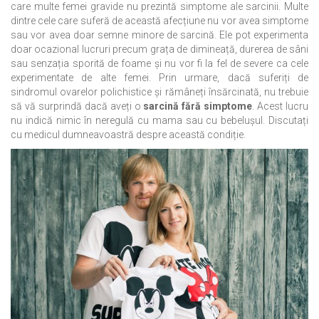
care multe femei gravide nu prezintă simptome ale sarcinii. Multe
dintre cele care suferă de această afecțiune nu vor avea simptome
sau vor avea doar semne minore de sarcină. Ele pot experimenta
doar ocazional lucruri precum grața de dimineață, durerea de sâni
sau senzația sporită de foame și nu vor fi la fel de severe ca cele
experimentate de alte femei. Prin urmare, dacă suferiți de
sindromul ovarelor polichistice și rămâneți însărcinată, nu trebuie
să vă surprindă dacă aveți o
sarcină fără simptome
. Acest lucru
nu indică nimic în neregulă cu mama sau cu bebelușul. Discutați
cu medicul dumneavoastră despre această condiție.