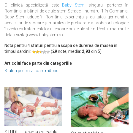
O clinică specializată este
Baby Stem
, singurul partener în
România, a băncii de celule stem Seracell, numărul 1 în Germania.
Baby Stem aduce în România experienţa şi calitatea germană a
serviciilor de stocare şi mai ales de prelucrare a probelor biologice
în vederea tratamentelor ulterioare cu celule stem. Pentru mai multe
detalii vizitaţi www.babystem.ro.
Nota pentru 4 sfaturi pentru a scăpa de durerea de măsea în
timpul sarcinii:
(
29
note, media:
2,93
din
5
)
Articolul face parte din categoriile
Sfaturi pentru viitoare mămici
STUDIU: Terapia cu celule