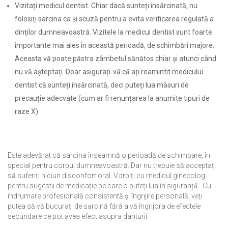
Vizitați medicul dentist. Chiar dacă sunteți însărcinată, nu
folosiți sarcina ca și scuză pentru a evita verificarea regulată a
dinților dumneavoastră. Vizitele la medicul dentist sunt foarte
importante mai ales în această perioadă, de schimbări majore.
Aceasta vă poate păstra zâmbetul sănătos chiar și atunci când
nu vă așteptați. Doar asigurați-vă că ați reamintit medicului
dentist că sunteți însărcinată, deci puteți lua măsuri de
precauție adecvate (cum ar fi renunțarea la anumite tipuri de
raze X).
Este adevărat că sarcina înseamnă o perioadă de schimbare, în
special pentru corpul dumneavoastră. Dar nu trebuie să acceptați
să suferiți niciun disconfort oral. Vorbiți cu medicul ginecolog
pentru sugestii de medicație pe care o puteți lua în siguranță. Cu
îndrumare profesională consistentă și îngrijire personală, veți
putea să vă bucurați de sarcină fără a vă îngrijora de efectele
secundare ce pot avea efect asupra danturii.