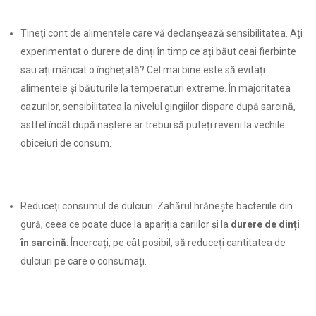
Tineți cont de alimentele care vă declanșează sensibilitatea. Ați
experimentat o durere de dinți în timp ce ați băut ceai fierbinte
sau ați mâncat o înghețată? Cel mai bine este să evitați
alimentele și băuturile la temperaturi extreme. În majoritatea
cazurilor, sensibilitatea la nivelul gingiilor dispare după sarcină,
astfel încât după naștere ar trebui să puteți reveni la vechile
obiceiuri de consum.
Reduceți consumul de dulciuri. Zahărul hrănește bacteriile din
gură, ceea ce poate duce la apariția cariilor și la
durere de dinți
în sarcină
. Încercați, pe cât posibil, să reduceți cantitatea de
dulciuri pe care o consumați.