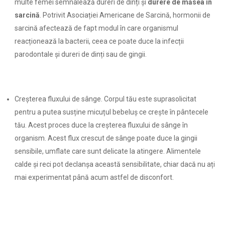
multe femei semnalează dureri de dinți și
durere de măsea în
sarcină
. Potrivit Asociației Americane de Sarcină, hormonii de
sarcină afectează de fapt modul în care organismul
reacționează la bacterii, ceea ce poate duce la infecții
parodontale și dureri de dinți sau de gingii.
Creșterea fluxului de sânge. Corpul tău este suprasolicitat
pentru a putea susține micuțul bebeluș ce crește în pântecele
tău. Acest proces duce la creșterea fluxului de sânge în
organism. Acest flux crescut de sânge poate duce la gingii
sensibile, umflate care sunt delicate la atingere. Alimentele
calde și reci pot declanșa această sensibilitate, chiar dacă nu ați
mai experimentat până acum astfel de​​ disconfort.