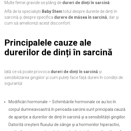
Multe femei gravide se plâng de
dureri de dinți în sarcină
.
Află de la specialiștii
Baby Stem
totul despre durerile de dinți în
sarcină și despre specifica
durere de măsea în sarcină
, dar și
cum să ameliorezi acest disconfort.
Principalele cauze ale
durerilor de dinți în sarcină
Iată ce vă poate provoca
dureri de dinți în sarcină
și
senzibilizarea gingiilor și cum puteți face față durerii în condiții de
siguranță:
Modificări hormonale – Schimbările hormonale ce au loc în
corpul dumneavoastră în perioada sarcinii sunt principala cauză
de apariție a durerilor de dinți în sarcină și a sensibilității gingiilor.
Datorită creșterii fluxului de sânge și a hormonilor hiperactivi,