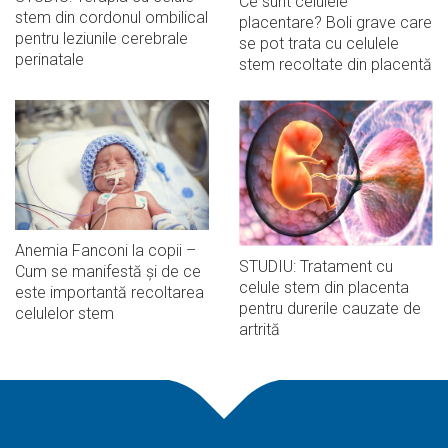
Ce sunt celulele
stem din cordonul ombilical
placentare? Boli grave care
pentru leziunile cerebrale
se pot trata cu celulele
perinatale
stem recoltate din placentă
Anemia Fanconi la copii –
STUDIU: Tratament cu
Cum se manifestă și de ce
celule stem din placenta
este importantă recoltarea
pentru durerile cauzate de
celulelor stem
artrită